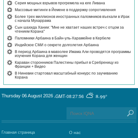
Серия мощных взрывов прогремела на юге Ливана
Массовые митинги в Йемене в поддержку сопротивления
Более трех миллионов иностранных паломников въехали в Ирак
с начала Мухаррама
Сын шахида Хании: "Мне не хватает наших встреч с отцом за
чтением Корана"
Паломники Арбаина в Байн-уль-Харамейне в Кербеле
Индийское СМИ о секрете долголетия Арбаина
В период Арбаина в мавзолее Имама Али проводятся программы
изучения Корана для женщин
Караван сторонников Палестины прибыл в Сребреницу из
Франции + Видео
В Ниневии стартовал масштабный конкурс по заучиванию
Корана
Thursday 06 August 2026
,
GMT-08:27:56
8.99°
Главная страница
О нас