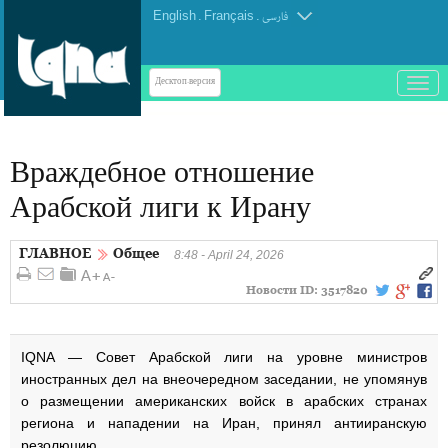
English
.
Français
.
فارسی
باز
Десктоп-версия
و
بسته
کردن
Враждебное отношение
منو
Арабской лиги к Ирану
ГЛАВНОЕ
Общее
8:48 - April 24, 2026
Новости ID:
3517820
IQNA — Совет Арабской лиги на уровне министров
иностранных дел на внеочередном заседании, не упомянув
о размещении американских войск в арабских странах
региона и нападении на Иран, принял антииранскую
резолюцию.