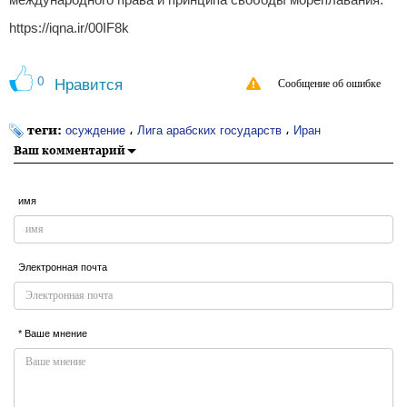
международного права и принципа свободы мореплавания.
https://iqna.ir/00IF8k
0
Нравится
Сообщение об ошибке
теги:
،
،
осуждение
Лига арабских государств
Иран
Ваш комментарий
имя
Электронная почта
* Ваше мнение