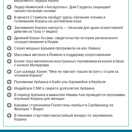
Верховного лидера Ирана
Лидер йеменской «Ансаруллы»: Дом Саудиты защищают
сионистов всеми силами
В мечети Стамбула пройдут курсы обучения чтению и
толкованию Корана на английском язык
Заучивание Корана наизусть — бальзам для души осиротевшей
девочки из Газы (+ видео)
Древний Коран Ассама: свидетельство истории религиозного
сосуществования в Индии
Серия мощных взрывов прогремела на юге Ливана
Массовые митинги в Йемене в поддержку сопротивления
Более трех миллионов иностранных паломников въехали в Ирак
с начала Мухаррама
Сын шахида Хании: "Мне не хватает наших встреч с отцом за
чтением Корана"
Паломники Арбаина в Байн-уль-Харамейне в Кербеле
Индийское СМИ о секрете долголетия Арбаина
В период Арбаина в мавзолее Имама Али проводятся программы
изучения Корана для женщин
Караван сторонников Палестины прибыл в Сребреницу из
Франции + Видео
В Ниневии стартовал масштабный конкурс по заучиванию
Корана