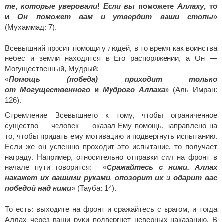
те
,
которые уверовали
!
Если вы
поможете
Аллаху
, то
и
Он поможет вам
и утвердит ваши стопы
»
(Мухаммад: 7).
Всевышний просит помощи у людей, в то время как воинства
небес и земли находятся в Его распоряжении, а Он —
Могущественный, Мудрый:
«
Помощь
(победа) приходит только
от Могущественного
и
Мудрого Аллаха
» (Аль Имран:
126).
Стремление Всевышнего к тому, чтобы ограниченное
существо — человек — оказал Ему помощь, направлено на
то, чтобы придать ему мотивацию и подвергнуть испытанию.
Если же он успешно проходит это испытание, то получает
награду. Например, относительно отправки сил на фронт в
начале пути говорится: «
Сражайтесь с ними. Аллах
накажет их вашими руками, опозорит их и одарит вас
победой над ними
» (Тауба: 14).
То есть: выходите на фронт и сражайтесь с врагом, и тогда
Аллах через ваши руки подвергнет неверных наказанию. В