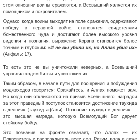
этом описании воины сражаются, а Всевышний является их
помощником и покровителем.
Однако, когда воины выходят на поле сражения, одерживают
победу в неравной войне, становятся свидетелями
божественного чуда и достигают более высокого уровня
видения и познания, выражение Корана становится более
точным и глубоким: «
И не вы убили их, но Аллах убил их
»
(Анфаль: 17).
То есть это не вы уничтожили неверных, а Всевышний
управлял ходом битвы и уничтожил их.
Таким образом, в начале пути для поощрения и побуждения
моджахедов говорится: Сражайтесь, и Аллах поможет вам.
Но когда они откликаются на призыв Всевышнего, наградой
за этот праведный поступок становится достижение таухида
в деяниях (таухид аф’али). Познание таухида в деяниях —
это высшая награда, которую Всемогущий Бог дарует
стойкому бойцу.
Это познание на фронте означает, что Аллах — их
Покровитель и распорядитель всех дел. Разум, воля и даже