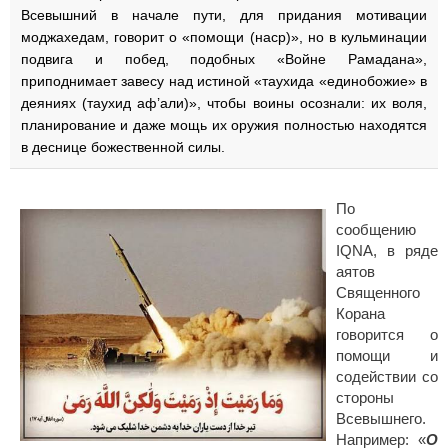
Всевышний в начале пути, для придания мотивации
моджахедам, говорит о «помощи (наср)», но в кульминации
подвига и побед, подобных «Войне Рамадана»,
приподнимает завесу над истиной «таухида «единобожие» в
деяниях (таухид аф’али)», чтобы воины осознали: их воля,
планирование и даже мощь их оружия полностью находятся
в деснице божественной силы.
По
сообщению
IQNA, в ряде
аятов
Священного
Корана
говорится о
помощи и
содействии со
стороны
Всевышнего.
Например: «
О