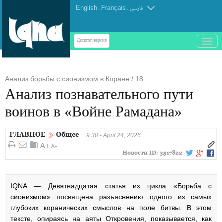
English
.
Français
.
فارسی
باز
Десктоп-версия
و
بسته
کردن
Анализ борьбы с сионизмом в Коране / 18
منو
Анализ познавательного пути
воинов в «Войне Рамадана»
ГЛАВНОЕ
Общее
9:30 - April 24, 2026
Новости ID:
3517822
IQNA — Девятнадцатая статья из цикла «Борьба с
сионизмом» посвящена разъяснению одного из самых
глубоких коранических смыслов на поле битвы. В этом
тексте, опираясь на аяты Откровения, показывается, как