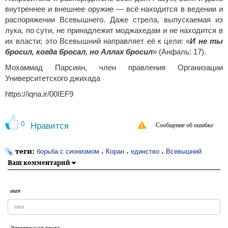
внутреннее и внешнее оружие — всё находится в ведении и
распоряжении Всевышнего. Даже стрела, выпускаемая из
лука, по сути, не принадлежит моджахедам и не находится в
их власти; это Всевышний направляет её к цели: «
И не ты
бросил, когда бросал, но Аллах бросил
» (Анфаль: 17).
Мохаммад Парсиян, член правления Организации
Университетского джихада
https://iqna.ir/00IEF9
0
Нравится
Сообщение об ошибке
теги:
،
،
،
борьба с сионизмом
Коран
единство
Всевышний
Ваш комментарий
имя