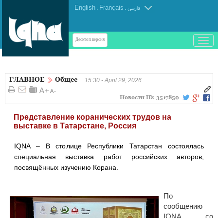
English
.
Français
.
فارسی
باز
Десктоп-версия
و
بسته
کردن
ГЛАВНОЕ
Общее
منو
15:30 - April 29, 2026
Новости ID:
3517850
Представление коранических трудов на
выставке в Татарстане, Россия
IQNA – В столице Республики Татарстан состоялась
специальная выставка работ российских авторов,
посвящённых изучению Корана.
По
сообщению
IQNA, со