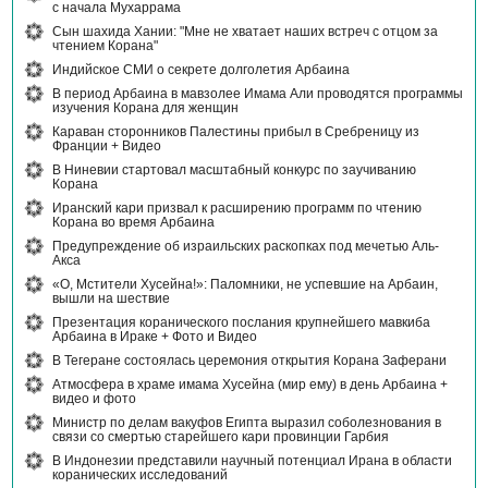
с начала Мухаррама
Сын шахида Хании: "Мне не хватает наших встреч с отцом за
чтением Корана"
Индийское СМИ о секрете долголетия Арбаина
В период Арбаина в мавзолее Имама Али проводятся программы
изучения Корана для женщин
Караван сторонников Палестины прибыл в Сребреницу из
Франции + Видео
В Ниневии стартовал масштабный конкурс по заучиванию
Корана
Иранский кари призвал к расширению программ по чтению
Корана во время Арбаина
Предупреждение об израильских раскопках под мечетью Аль-
Акса
«О, Мстители Хусейна!»: Паломники, не успевшие на Арбаин,
вышли на шествие
Презентация коранического послания крупнейшего мавкиба
Арбаина в Ираке + Фото и Видео
В Тегеране состоялась церемония открытия Корана Заферани
Атмосфера в храме имама Хусейна (мир ему) в день Арбаина +
видео и фото
Министр по делам вакуфов Египта выразил соболезнования в
связи со смертью старейшего кари провинции Гарбия
В Индонезии представили научный потенциал Ирана в области
коранических исследований