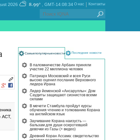
|
8.99°
, Friday 07 August 2026
GMT-14:08:34
О нас
Контакты
а
Последние новости
Самыепопулярныеновости
В паломничестве Арбаин приняли
участие 22 миллиона человек
Патриарх Московский и всея Руси
высоко оценил послание Верховного
лидера Ирана
Лидер йеменской «Ансаруллы»: Дом
Саудиты защищают сионистов всеми
силами
В мечети Стамбула пройдут курсы
еника
обучения чтению и толкованию Корана
на английском язык
 АСТ,
Заучивание Корана наизусть —
бальзам для души осиротевшей
девочки из Газы (+ видео)
Древний Коран Ассама: свидетельство