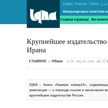
English
.
Français
.
Türkçe
.
العربیة
Международное агентство н
Главная страница
Все новос
Крупнейшее издательство
Ирана
ГЛАВНОЕ
Общее
15:39 - May 09, 2026
IQNA – Книга «Камера номер14», содержащ
революции — о периоде ссылки и заключения во
крупнейшем издательстве России.