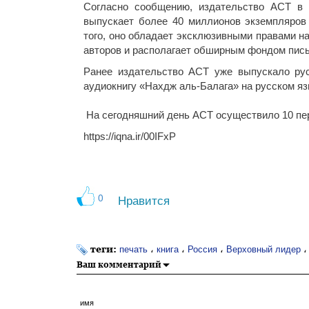
Согласно сообщению, издательство АСТ в 
выпускает более 40 миллионов экземпляров 
того, оно обладает эксклюзивными правами н
авторов и располагает обширным фондом пись
Ранее издательство АСТ уже выпускало рус
аудиокнигу «Нахдж аль‑Балага» на русском я
На сегодняшний день АСТ осуществило 10 пер
https://iqna.ir/00IFxP
0
Нравится
теги:
،
،
،
печать
книга
Россия
Верховный лидер
Ваш комментарий
имя