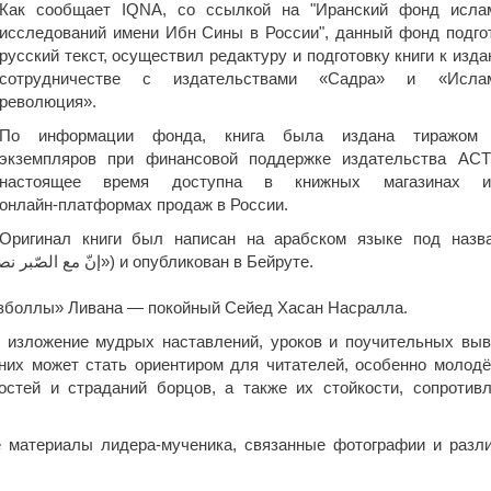
Как сообщает IQNA, со ссылкой на "Иранский фонд исла
исследований имени Ибн Сины в России", данный фонд подго
русский текст, осуществил редактуру и подготовку книги к изда
сотрудничестве с издательствами «Садра» и «Ислам
революция».
По информации фонда, книга была издана тиражом 
экземпляров при финансовой поддержке издательства АС
настоящее время доступна в книжных магазинах 
онлайн‑платформах продаж в России.
Оригинал книги был написан на арабском языке под назв
«Воистину, с терпением приходит победа» («إنّ مع الصّبر نصراً») и опубликован в Бейруте.
езболлы» Ливана — покойный Сейед Хасан Насралла.
 изложение мудрых наставлений, уроков и поучительных выв
их может стать ориентиром для читателей, особенно молодё
стей и страданий борцов, а также их стойкости, сопротивл
е материалы лидера‑мученика, связанные фотографии и разл