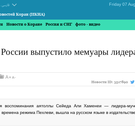
.
فارسی
овостей Коран (ИКНА)
ти
Новости о Коране
Россия и СНГ
фото - видео
 России выпустило мемуары лидер
Новости ID:
3517890
ая воспоминания аятоллы Сейеда Али Хаменеи — лидера‑муч
 времена режима Пехлеви, вышла на русском языке в издательстве