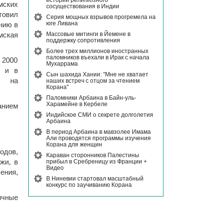
истории религиозного
мских
сосуществования в Индии
товил
Серия мощных взрывов прогремела на
юге Ливана
нию в
Массовые митинги в Йемене в
ская
поддержку сопротивления
Более трех миллионов иностранных
паломников въехали в Ирак с начала
2000
Мухаррама
Т и в
Сын шахида Хании: "Мне не хватает
и на
наших встреч с отцом за чтением
Корана"
Паломники Арбаина в Байн-уль-
Харамейне в Кербеле
анием
Индийское СМИ о секрете долголетия
Арбаина
В период Арбаина в мавзолее Имама
Али проводятся программы изучения
Корана для женщин
одов,
Караван сторонников Палестины
прибыл в Сребреницу из Франции +
жи, в
Видео
ения,
В Ниневии стартовал масштабный
конкурс по заучиванию Корана
ичные