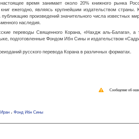
настоящее время занимает около 20% книжного рынка Рос
книг ежегодно, являясь крупнейшим издательством страны. 
а публикацию произведений значительного числа известных ми
менного наследия.
ские переводы Священного Корана, «Нахдж аль‑Балага», а 
зыке, подготовленные Фондом Ибн Сины и издательством «Садр
еизданий русского перевода Корана в различных форматах.
Сообщение об оши
،
،
Иран
Фонд Ибн Сины