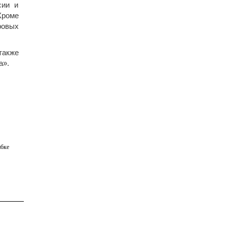
сии и
Кроме
ровых
также
а».
бке