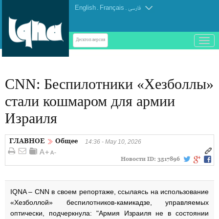
English
.
Français
.
فارسی
باز
Десктоп-версия
و
بسته
کردن
CNN: Беспилотники «Хезболлы»
منو
стали кошмаром для армии
Израиля
ГЛАВНОЕ
Общее
14:36 - May 10, 2026
Новости ID:
3517896
IQNA – CNN в своем репортаже, ссылаясь на использование
«Хезболлой» беспилотников-камикадзе, управляемых
оптически, подчеркнула: "Армия Израиля не в состоянии