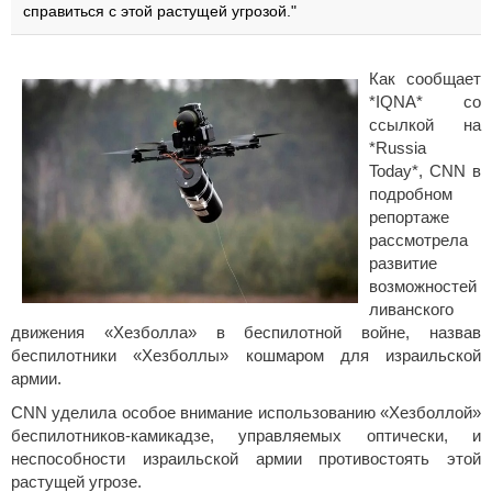
справиться с этой растущей угрозой."
Как сообщает
*IQNA* со
ссылкой на
*Russia
Today*, CNN в
подробном
репортаже
рассмотрела
развитие
возможностей
ливанского
движения «Хезболла» в беспилотной войне, назвав
беспилотники «Хезболлы» кошмаром для израильской
армии.
CNN уделила особое внимание использованию «Хезболлой»
беспилотников-камикадзе, управляемых оптически, и
неспособности израильской армии противостоять этой
растущей угрозе.