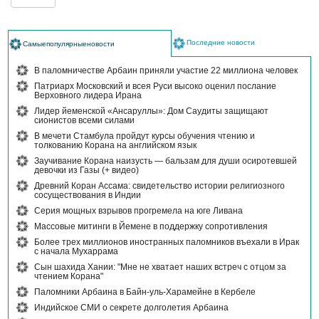
Последние новости
Самыепопулярныеновости
В паломничестве Арбаин приняли участие 22 миллиона человек
Патриарх Московский и всея Руси высоко оценил послание
Верховного лидера Ирана
Лидер йеменской «Ансаруллы»: Дом Саудиты защищают
сионистов всеми силами
В мечети Стамбула пройдут курсы обучения чтению и
толкованию Корана на английском язык
Заучивание Корана наизусть — бальзам для души осиротевшей
девочки из Газы (+ видео)
Древний Коран Ассама: свидетельство истории религиозного
сосуществования в Индии
Серия мощных взрывов прогремела на юге Ливана
Массовые митинги в Йемене в поддержку сопротивления
Более трех миллионов иностранных паломников въехали в Ирак
с начала Мухаррама
Сын шахида Хании: "Мне не хватает наших встреч с отцом за
чтением Корана"
Паломники Арбаина в Байн-уль-Харамейне в Кербеле
Индийское СМИ о секрете долголетия Арбаина