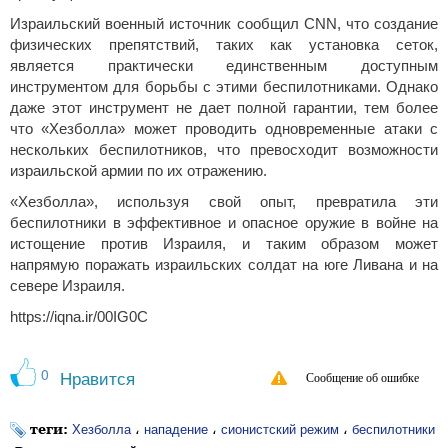
Израильский военный источник сообщил CNN, что создание
физических препятствий, таких как установка сеток,
является практически единственным доступным
инструментом для борьбы с этими беспилотниками. Однако
даже этот инструмент не дает полной гарантии, тем более
что «Хезболла» может проводить одновременные атаки с
нескольких беспилотников, что превосходит возможности
израильской армии по их отражению.
«Хезболла», используя свой опыт, превратила эти
беспилотники в эффективное и опасное оружие в войне на
истощение против Израиля, и таким образом может
напрямую поражать израильских солдат на юге Ливана и на
севере Израиля.
https://iqna.ir/00IG0C
0
Нравится
Сообщение об ошибке
теги:
،
،
،
Хезболла
нападение
сионистский режим
беспилотники