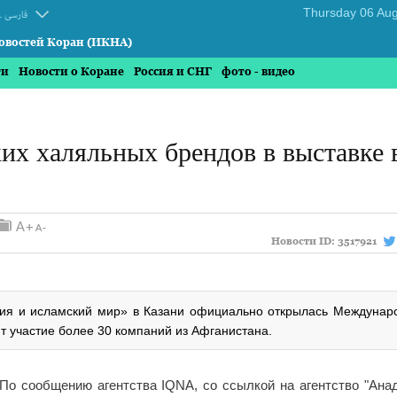
.
فارسی
овостей Коран (ИКНА)
ти
Новости о Коране
Россия и СНГ
фото - видео
их халяльных брендов в выставке 
Новости ID:
3517921
сия и исламский мир» в Казани официально открылась Междунар
т участие более 30 компаний из Афганистана.
По сообщению агентства IQNA, со ссылкой на агентство "Анад