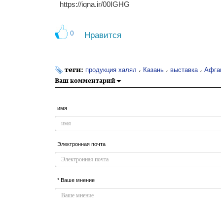
https://iqna.ir/00IGHG
0
Нравится
теги:
،
،
،
продукция халял
Казань
выставка
Афга
Ваш комментарий
имя
Электронная почта
* Ваше мнение