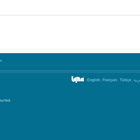
°
.
.
.
عربیة
English
Français
Türkçe
сылка