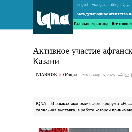
English
.
Français
.
Türkçe
.
العربیة
Международное агентство н
Главная страница
Все новос
Активное участие афганск
Казани
ГЛАВНОЕ
Общее
15:03 - May 16, 2026
IQNA – В рамках экономического форума «Рос
халяльная выставка, в работе которой принимаю