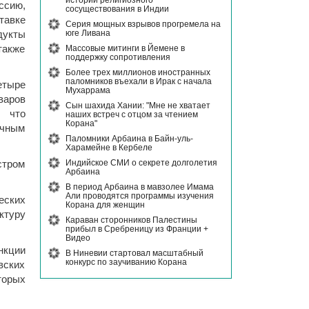
истории религиозного
ссию,
сосуществования в Индии
тавке
Серия мощных взрывов прогремела на
юге Ливана
дукты
Массовые митинги в Йемене в
также
поддержку сопротивления
Более трех миллионов иностранных
паломников въехали в Ирак с начала
етыре
Мухаррама
варов
Сын шахида Хании: "Мне не хватает
, что
наших встреч с отцом за чтением
Корана"
ичным
Паломники Арбаина в Байн-уль-
Харамейне в Кербеле
Индийское СМИ о секрете долголетия
стром
Арбаина
В период Арбаина в мавзолее Имама
Али проводятся программы изучения
еских
Корана для женщин
ктуру
Караван сторонников Палестины
прибыл в Сребреницу из Франции +
Видео
нкции
В Ниневии стартовал масштабный
конкурс по заучиванию Корана
вских
торых