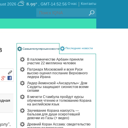
|
8.99°
, Thursday 06 August 2026
GMT-14:52:56
О нас
Контакты
в
Последние новости
Самыепопулярныеновости
В паломничестве Арбаин приняли
участие 22 миллиона человек
Патриарх Московский и всея Руси
высоко оценил послание Верховного
лидера Ирана
Лидер йеменской «Ансаруллы»: Дом
Саудиты защищают сионистов всеми
силами
В мечети Стамбула пройдут курсы
одная
обучения чтению и толкованию Корана
на английском язык
Заучивание Корана наизусть —
бальзам для души осиротевшей
девочки из Газы (+ видео)
олу",
Древний Коран Ассама: свидетельство