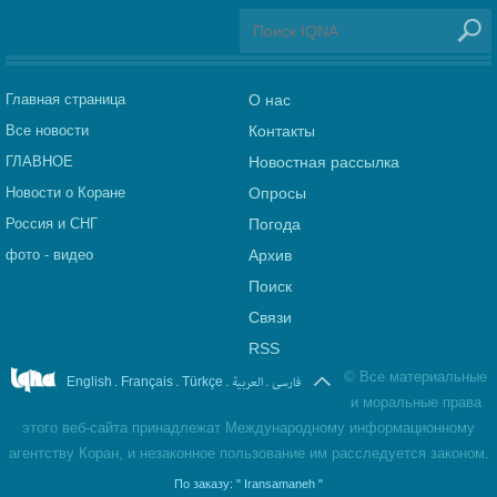
Главная страница
О нас
Все новости
Контакты
ГЛАВНОЕ
Новостная рассылка
Новости о Коране
Опросы
Россия и СНГ
Погода
фото - видео
Архив
Поиск
Связи
RSS
©
Все материальные
.
.
.
العربیة
.
فارسی
English
Français
Türkçe
и моральные права
этого веб-сайта принадлежат Международному информационному
агентству Коран, и незаконное пользование им расследуется законом.
По заказу:
" Iransamaneh "