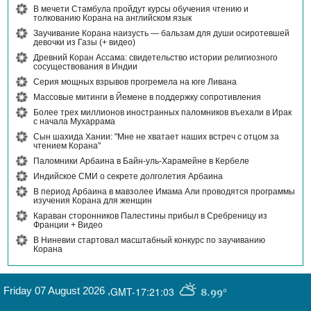
В мечети Стамбула пройдут курсы обучения чтению и
толкованию Корана на английском язык
Заучивание Корана наизусть — бальзам для души осиротевшей
девочки из Газы (+ видео)
Древний Коран Ассама: свидетельство истории религиозного
сосуществования в Индии
Серия мощных взрывов прогремела на юге Ливана
Массовые митинги в Йемене в поддержку сопротивления
Более трех миллионов иностранных паломников въехали в Ирак
с начала Мухаррама
Сын шахида Хании: "Мне не хватает наших встреч с отцом за
чтением Корана"
Паломники Арбаина в Байн-уль-Харамейне в Кербеле
Индийское СМИ о секрете долголетия Арбаина
В период Арбаина в мавзолее Имама Али проводятся программы
изучения Корана для женщин
Караван сторонников Палестины прибыл в Сребреницу из
Франции + Видео
В Ниневии стартовал масштабный конкурс по заучиванию
Корана
Friday 07 August 2026
,
GMT-17:21:03
8.99°