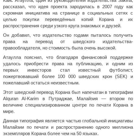
Кайс Атаулла, один из руководителей издательства Sakina,
рассказал, что идея проекта зародилась в 2007 году как
скромная инициатива на странице в социальных сетях с
целью покупки переведённых копий Корана и их
распространения среди узкого круга знакомых и друзей.
Он добавил, что издательство годами пыталось получить
права на перевод от шведского издательства-
правообладателя, но стоимость была очень высокой.
Атаулла пояснил, что благодаря финансовой поддержке
удалось приобрести права на публикацию, и одним из
первых инвесторов стал известный футболист,
пожертвовавший более 100 000 шведских крон (SEK) и
пожелавший остаться неизвестным.
Этот шведский перевод Корана был напечатан в типографии
Alquran Al-Karim в Путраджае, Малайзия — втором по
величине специализированном центре по печати Корана в
мире.
Данная типография является частью глобальной инициативы
Малайзии по печати и распространению одного миллиона
экземпляров Корана более чем на 50 языках.