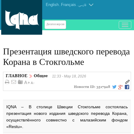
English
.
Français
.
فارسی
باز
Десктоп-версия
و
بسته
کردن
Презентация шведского перевода
منو
Корана в Стокгольме
ГЛАВНОЕ
Общее
11:33 - May 18, 2026
Новости ID:
3517928
IQNA – В столице Швеции Стокгольме состоялась
презентация нового издания шведского перевода Корана,
осуществлённого совместно с малазийским фондом
«Restu».