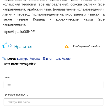
исламская теология (все направления), основа религии (все
направления), арабский язык (направление исламоведения),
языки и перевод (исламоведение на иностранных языках), а
также чтение Корана и коранические науки (все
направления).
https://iqna.ir/00IH0F
0
Нравится
Сообщение об ошибке
теги:
،
،
конкурс Корана
Египет
аль-Азхар
Ваш комментарий
имя
Электронная почта