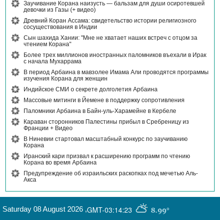
Заучивание Корана наизусть — бальзам для души осиротевшей
девочки из Газы (+ видео)
Древний Коран Ассама: свидетельство истории религиозного
сосуществования в Индии
Сын шахида Хании: "Мне не хватает наших встреч с отцом за
чтением Корана"
Более трех миллионов иностранных паломников въехали в Ирак
с начала Мухаррама
В период Арбаина в мавзолее Имама Али проводятся программы
изучения Корана для женщин
Индийское СМИ о секрете долголетия Арбаина
Массовые митинги в Йемене в поддержку сопротивления
Паломники Арбаина в Байн-уль-Харамейне в Кербеле
Караван сторонников Палестины прибыл в Сребреницу из
Франции + Видео
В Ниневии стартовал масштабный конкурс по заучиванию
Корана
Иранский кари призвал к расширению программ по чтению
Корана во время Арбаина
Предупреждение об израильских раскопках под мечетью Аль-
Акса
Saturday 08 August 2026
,
GMT-03:14:23
8.99°