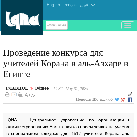
English
.
Français
.
فارسی
باز
Десктоп-версия
و
بسته
کردن
Проведение конкурса для
منو
учителей Корана в аль-Азхаре в
Египте
ГЛАВНОЕ
Общее
14:36 - May 31, 2026
Новости ID:
3517976
IQNA — Центральное управление по организации и
администрированию Египта начало прием заявок на участие
в специальном конкурсе для 4517 учителей Корана аль-