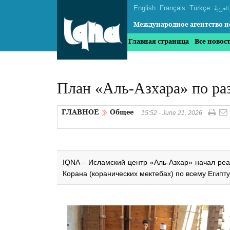
English
.
Français
.
Türkçe
.
العربیة
Международное агентство н
Главная страница
Все новос
План «Аль-Азхара» по раз
ГЛАВНОЕ
Общее
15:52 - June 21, 2026
IQNA – Исламский центр «Аль-Азхар» начал реа
Корана (коранических мектебах) по всему Египту