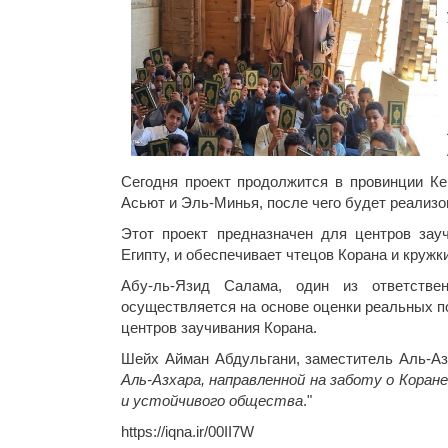
Сегодня проект продолжится в провинции Ке
Асьют и Эль-Минья, после чего будет реализов
Этот проект предназначен для центров зау
Египту, и обеспечивает чтецов Корана и кру
Абу-ль-Язид Салама, один из ответстве
осуществляется на основе оценки реальных п
центров заучивания Корана.
Шейх Айман Абдульгани, заместитель Аль-Азх
Аль-Азхара, направленной на заботу о Коран
и устойчивого общества
."
https://iqna.ir/00II7W