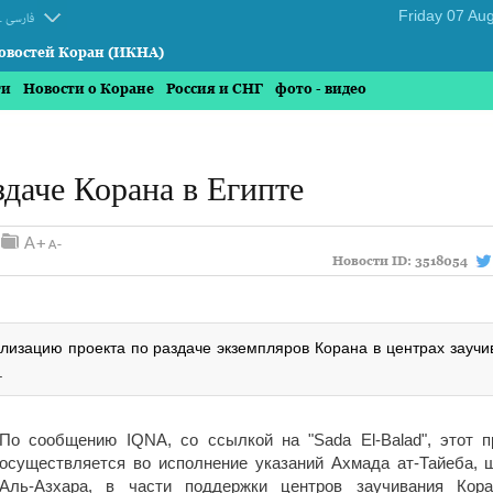
.
فارسی
овостей Коран (ИКНА)
ти
Новости о Коране
Россия и СНГ
фото - видео
даче Корана в Египте
Новости ID:
3518054
лизацию проекта по раздаче экземпляров Корана в центрах заучи
.
По сообщению IQNA, со ссылкой на "Sada El-Balad", этот п
осуществляется во исполнение указаний Ахмада ат-Тайеба, 
Аль-Азхара, в части поддержки центров заучивания Кор