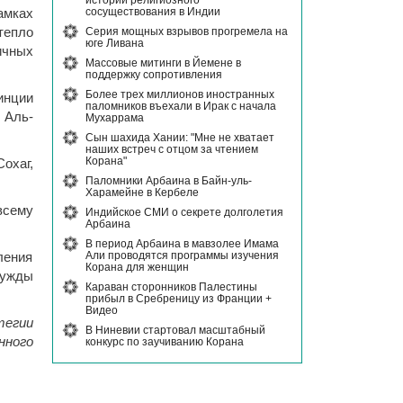
истории религиозного
сосуществования в Индии
амках
Серия мощных взрывов прогремела на
тепло
юге Ливана
ичных
Массовые митинги в Йемене в
поддержку сопротивления
Более трех миллионов иностранных
инции
паломников въехали в Ирак с начала
 Аль-
Мухаррама
Сын шахида Хании: "Мне не хватает
наших встреч с отцом за чтением
Корана"
охаг,
Паломники Арбаина в Байн-уль-
Харамейне в Кербеле
всему
Индийское СМИ о секрете долголетия
Арбаина
В период Арбаина в мавзолее Имама
Али проводятся программы изучения
ления
Корана для женщин
нужды
Караван сторонников Палестины
прибыл в Сребреницу из Франции +
Видео
тегии
В Ниневии стартовал масштабный
нного
конкурс по заучиванию Корана