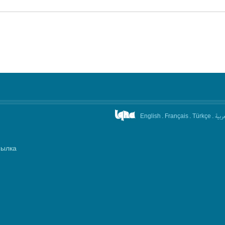
.
.
.
عربیة
English
Français
Türkçe
сылка