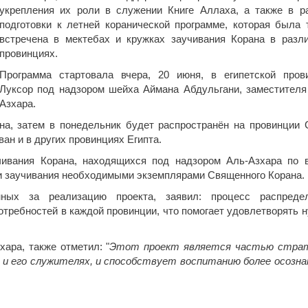
укрепления их роли в служении Книге Аллаха, а также в р
подготовки к летней коранической программе, которая была 
встречена в мектебах и кружках заучивания Корана в разл
провинциях.
Программа стартовала вчера, 20 июня, в египетской пров
Луксор под надзором шейха Аймана Абдульгани, заместителя
Азхара.
на, затем в понедельник будет распространён на провинции С
ан и в других провинциях Египта.
чивания Корана, находящихся под надзором Аль-Азхара по 
жки заучивания необходимыми экземплярами Священного Корана.
нных за реализацию проекта, заявил: процесс распреде
отребностей в каждой провинции, что помогает удовлетворять 
ара, также отметил: "
Этот проект является частью стра
е и его служителях, и способствует воспитанию более осозна