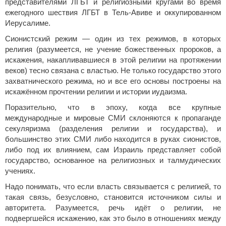
представителями ЛГБТ и религиозными кругами во время
ежегодного шествия ЛГБТ в Тель-Авиве и оккупированном
Иерусалиме.
Сионистский режим — один из тех режимов, в которых
религия (разумеется, не учение божественных пророков, а
искажения, накапливавшиеся в этой религии на протяжении
веков) тесно связана с властью. Не только государство этого
захватнического режима, но и все его основы построены на
искажённом прочтении религии и истории иудаизма.
Поразительно, что в эпоху, когда все крупные
международные и мировые СМИ склоняются к пропаганде
секуляризма (разделения религии и государства), и
большинство этих СМИ либо находится в руках сионистов,
либо под их влиянием, сам Израиль представляет собой
государство, основанное на религиозных и талмудических
учениях.
Надо понимать, что если власть связывается с религией, то
такая связь, безусловно, становится источником силы и
авторитета. Разумеется, речь идёт о религии, не
подвергшейся искажению, как это было в отношениях между