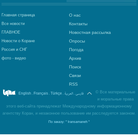
Главная страница
О нас
Все новости
Контакты
ГЛАВНОЕ
Новостная рассылка
Новости о Коране
Опросы
Россия и СНГ
Погода
фото - видео
Архив
Поиск
Связи
RSS
©
Все материальные
.
.
.
العربیة
.
فارسی
English
Français
Türkçe
и моральные права
этого веб-сайта принадлежат Международному информационному
агентству Коран, и незаконное пользование им расследуется законом.
По заказу:
" Iransamaneh "