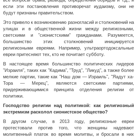
все вопросы брака, развода, определения обрядов и т.д., и
если эти постановления противоречат иудаизму, они не
будут признаны правительством.
Это привело к возникновению разногласий и столкновений на
улицах и в общественной жизни между религиозными,
светскими и "сионистскими" гражданами. Разумеется,
большинство этих столкновений инициируется
религиозными евреями. Например, ультраортодоксальные
евреи притесняют тех, кто не почитает субботу.
В настоящее время большинство политических лидеров
"Израиля", таких как "Кадима", "Труд", "Ликуд", а также более
мелкие партии, такие как "Наш дом — Израиль", "Яадут ха-
Тора — Мерец", являются светскими партиями,
придерживающимися принципа отделения религии от
политики.
Господство религии над политикой: как религиозный
экстремизм расколол сионистское общество?
В другом случае, в 2013 году, религиозные евреи
протестовали против того, что женщины надевают
молитвенный платок во время молитвы, и бросали в них