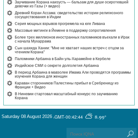
Заучивание Корана наизусть — бальзам для души осиротевшей
девочки из Газы (+ видео)
Древний Коран Ассама: свидетельство истории религиозного
сосуществования в Индии
Серия мощных взрывов прогремела на юге Ливана
Массовые митинги в Йемене в поддержку сопротивления
Более трех миллионов иностранных паломников въехали в Ирак
с начала Мухаррама
Сын шахида Хании: "Мне не хватает наших встреч с отцом за
чтением Корана"
Паломники Арбаина в Байн-уль-Харамейне в Кербеле
Индийское СМИ о секрете долголетия Арбаина
В период Арбаина в мавзолее Имама Али проводятся программы
изучения Корана для женщин
Караван сторонников Палестины прибыл в Сребреницу из
Франции + Видео
В Ниневии стартовал масштабный конкурс по заучиванию
Корана
Saturday 08 August 2026
,
GMT-00:42:44
8.99°