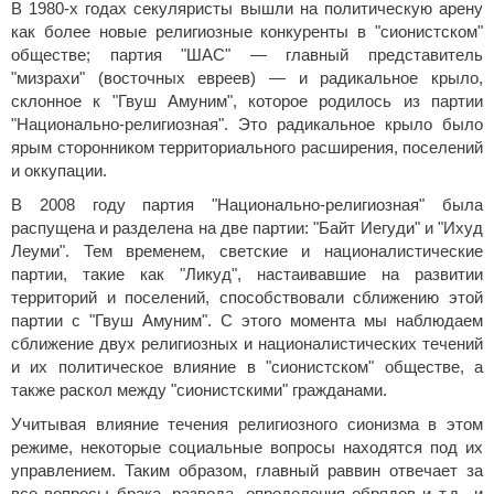
В 1980-х годах секуляристы вышли на политическую арену
как более новые религиозные конкуренты в "сионистском"
обществе; партия "ШАС" — главный представитель
"мизрахи" (восточных евреев) — и радикальное крыло,
склонное к "Гвуш Амуним", которое родилось из партии
"Национально-религиозная". Это радикальное крыло было
ярым сторонником территориального расширения, поселений
и оккупации.
В 2008 году партия "Национально-религиозная" была
распущена и разделена на две партии: "Байт Иегуди" и "Ихуд
Леуми". Тем временем, светские и националистические
партии, такие как "Ликуд", настаивавшие на развитии
территорий и поселений, способствовали сближению этой
партии с "Гвуш Амуним". С этого момента мы наблюдаем
сближение двух религиозных и националистических течений
и их политическое влияние в "сионистском" обществе, а
также раскол между "сионистскими" гражданами.
Учитывая влияние течения религиозного сионизма в этом
режиме, некоторые социальные вопросы находятся под их
управлением. Таким образом, главный раввин отвечает за