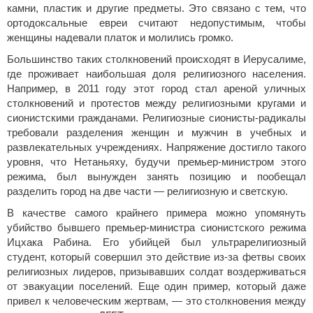
камни, пластик и другие предметы. Это связано с тем, что
ортодоксальные евреи считают недопустимым, чтобы
женщины надевали платок и молились громко.
Большинство таких столкновений происходят в Иерусалиме,
где проживает наибольшая доля религиозного населения.
Например, в 2011 году этот город стал ареной уличных
столкновений и протестов между религиозными кругами и
сионистскими гражданами. Религиозные сионисты-радикалы
требовали разделения женщин и мужчин в учебных и
развлекательных учреждениях. Напряжение достигло такого
уровня, что Нетаньяху, будучи премьер-министром этого
режима, был вынужден занять позицию и пообещал
разделить город на две части — религиозную и светскую.
В качестве самого крайнего примера можно упомянуть
убийство бывшего премьер-министра сионистского режима
Ицхака Рабина. Его убийцей был ультрарелигиозный
студент, который совершил это действие из-за фетвы своих
религиозных лидеров, призывавших солдат воздерживаться
от эвакуации поселений. Еще один пример, который даже
привел к человеческим жертвам, — это столкновения между