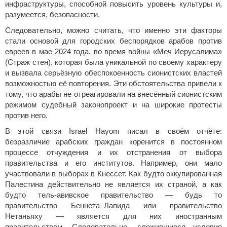
инфраструктуры, способной повысить уровень культуры и,
разумеется, безопасности.
Следовательно, можно считать, что именно эти факторы
стали основой для городских беспорядков арабов против
евреев в мае 2024 года, во время войны «Меч Иерусалима»
(Страж стен), которая была уникальной по своему характеру
и вызвала серьёзную обеспокоенность сионистских властей
возможностью её повторения. Эти обстоятельства привели к
тому, что арабы не отреагировали на внесённый сионистским
режимом судебный законопроект и на широкие протесты
против него.
В этой связи Israel Hayom писал в своём отчёте:
безразличие арабских граждан коренится в постоянном
процессе отчуждения и их отстранения от выбора
правительства и его институтов. Например, они мало
участвовали в выборах в Кнессет. Как будто оккупированная
Палестина действительно не является их страной, а как
будто тель-авивское правительство — будь то
правительство Беннета–Лапида или правительство
Нетаньяху — является для них иностранным