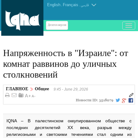
English
.
Français
.
فارسی
باز
Десктоп-версия
و
بسته
کردن
Напряженность в "Израиле": от
منو
комнат раввинов до уличных
столкновений
ГЛАВНОЕ
Общее
9:45 - June 29, 2026
Новости ID:
3518079
IQNA – В палестинском оккупированном обществе с
последних десятилетий ХХ века, разрыв между
религиозными и светскими течениями стал одним из