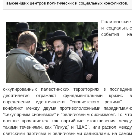
важнейших центров политических и социальных конфликтов.
Политические
и социальные
события на
оккупированных палестинских территориях в последние
десятилетия отражают фундаментальный кризис в
определении идентичности "сионистского режима" —
конфликт между двумя противоположными парадигмами:
"секулярным сионизмом" и "религиозным сионизмом". То, что
внешне проявляется как партийные столкновения между
такими течениями, как "Ликуд" и "ШАС", или раскол между
светскими партиями и религиозными радикалами, на самом