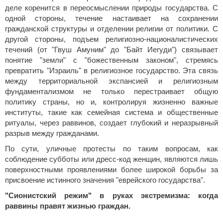
деле коренится в переосмыслении природы государства. С
одной стороны, течение настаивает на сохранении
гражданской структуры и отделении религии от политики. С
другой стороны, подъем религиозно-националистических
течений (от "Гвуш Амуним" до "Байт Иегуди") связывает
понятие "земли" с "божественным законом", стремясь
превратить "Израиль" в религиозное государство. Эта связь
между территориальной экспансией и религиозным
фундаментализмом не только перестраивает общую
политику страны, но и, контролируя жизненно важные
институты, такие как семейная система и общественные
ритуалы, через раввинов, создает глубокий и неразрывный
разрыв между гражданами.
По сути, уличные протесты по таким вопросам, как
соблюдение субботы или дресс-код женщин, являются лишь
поверхностными проявлениями более широкой борьбы за
присвоение истинного значения "еврейского государства".
"Сионистский режим" в руках экстремизма: когда
раввины правят жизнью граждан.