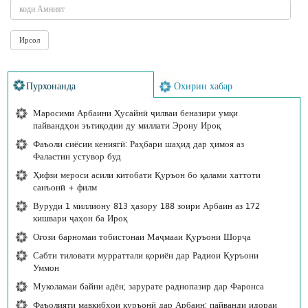
Пурхонанда
Охирин хабар
Маросими Арбаини Ҳусайнӣ ҷилваи беназири умқи
пайвандҳои эътиқодии ду миллати Эрону Ироқ
Фаъоли сиёсии кениягӣ: Раҳбари шаҳид дар ҳимоя аз
Фаластин устувор буд
Ҳифзи мероси асили китобати Қуръон бо қалами хаттоти
санъонӣ + филм
Вуруди 1 миллиону 813 ҳазору 188 зоири Арбаин аз 172
кишвари ҷаҳон ба Ироқ
Оғози барномаи тобистонаи Маҷмааи Қуръони Шорҷа
Сабти тиловати мурраттали қориён дар Радиои Қуръони
Уммон
Муколамаи байни адён; зарурате раднопазир дар Фаронса
Фаъолияти мавкибҳои қуръонӣ дар Арбаин; пайванди идораи