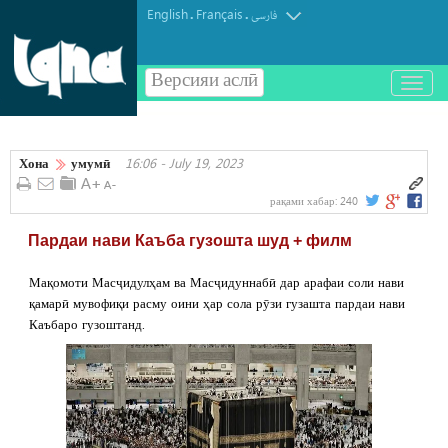
English
Français
.
.
فارسی
Версияи аслӣ
باز
و
بسته
کردن
Хона
умумӣ
16:06 - July 19, 2023
منو
рақами хабар:
240
Пардаи нави Каъба гузошта шуд + филм
Мақомоти Масҷидулҳам ва Масҷидуннабӣ дар арафаи соли нави
қамарӣ мувофиқи расму оини ҳар сола рӯзи гузашта пардаи нави
Каъбаро гузоштанд.