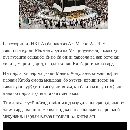
Ба гузориши (ИКНА) ба нақл аз Ал-Масри Ал-Явм,
тавлияти кулли Масҷидулҳам ва Масҷидуннабӣ, шомгоҳи
рӯз гузашта сешанбе, бино ба оини ҳарсола ва дар остонаи
соли қамарии ҷадид, пардаи хонаи Каъбаро таъвиз кард.
Ин парда, ки дар маҷмаъи Малик Абдулазиз вижаи бофти
пардаи Каъба омода мешавад, бо ҳузури коршиносон ва
тавассути гурӯҳи тахассусии вижа, ки ба ин манзур омӯзиш
дида бо пардаи қабли таъвиз мешавад.
Тими тахассусӣ ибтидо тайи чанд марҳила пардаи қадимиро
ҷаъм карда ва поин меоваранд ва сипас пардаи навро насб
мекунанд. Пардаи Каъба шомили 53 қитъа аст.