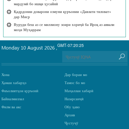
мардумӣ бо ишқи ҳусайнӣ
Қадрдонии доварони озмуни қуръонии «Давлати тиловат»
дар Миср
Вуруди беш аз се миллиону зоири хориҷӣ ба Ироқ аз аввали
моҳи Муҳаррам
GMT-07:20:25
Monday 10 August 2026
,
Хона
Дар бораи мо
Ҳамаи хабарҳо
Тамос бо мо
Фаъолиятҳои қуръонӣ
Маҷаллаи хабарӣ
Байналмиллал
Назарсанҷӣ
Филм ва акс
Обу ҳаво
Архив
Ҷустуҷӯ