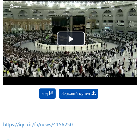
Play
Video
код
Зеркашӣ кунед
https://iqna.ir/fa/news/4156250