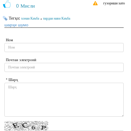
гузориши хато
0
Мисли
Тегҳо:
،
хонаи Каъба
пардаи нави Каъба
шарҳи шумо
Ном
Почтаи электронӣ
* Шарҳ