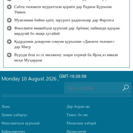
Сабти тиловати мурраттали қориён дар Радиои Қуръони
Уммон
Муколамаи байни адён; зарурате раднопазир дар Фаронса
Фаъолияти мавкибҳои қуръонӣ дар Арбаин; пайванди идораи
мардумӣ бо ишқи ҳусайнӣ
Қадрдонии доварони озмуни қуръонии «Давлати тиловат»
дар Миср
Вуруди беш аз се миллиону зоири хориҷӣ ба Ироқ аз аввали
моҳи Муҳаррам
GMT-16:26:58
Monday 10 August 2026
,
Хона
Дар бораи мо
Ҳамаи хабарҳо
Тамос бо мо
Фаъолиятҳои қуръонӣ
Маҷаллаи хабарӣ
Байналмиллал
Назарсанҷӣ