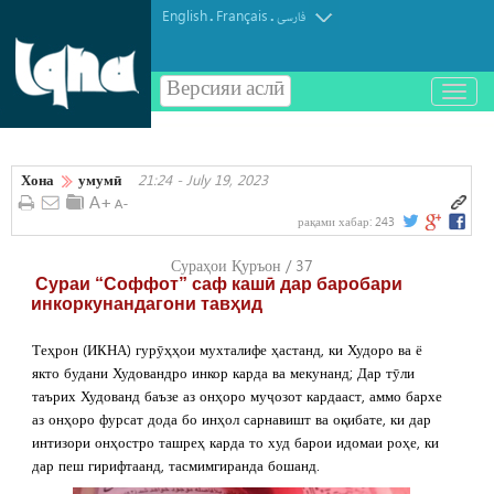
English
Français
.
.
فارسی
Версияи аслӣ
باز
و
بسته
کردن
Хона
умумӣ
21:24 - July 19, 2023
منو
рақами хабар:
243
Сураҳои Қуръон / 37
Сураи “Соффот” саф кашӣ дар баробари
инкоркунандагони тавҳид
Теҳрон (ИКНА) гурӯҳҳои мухталифе ҳастанд, ки Худоро ва ё
якто будани Худовандро инкор карда ва мекунанд; Дар тӯли
таърих Худованд баъзе аз онҳоро муҷозот кардааст, аммо бархе
аз онҳоро фурсат дода бо инҳол сарнавишт ва оқибате, ки дар
интизори онҳостро ташреҳ карда то худ барои идомаи роҳе, ки
дар пеш гирифтаанд, тасмимгиранда бошанд.