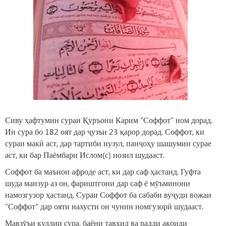
Сиву ҳафтумин сураи Қуръони Карим “Соффот” ном дорад.
Ин сура бо 182 оят дар ҷузъи 23 қарор дорад. Соффот, ки
сураи макӣ аст, дар тартиби нузул, панҷоҳу шашумин сурае
аст, ки бар Паёмбари Ислом(с) нозил шудааст.
Соффот ба маънои афроде аст, ки дар саф ҳастанд. Гуфта
шуда манзур аз он, фариштгони дар саф ё мӯъминони
намозгузор ҳастанд. Сураи Соффот ба сабаби вуҷуди вожаи
“Соффот” дар ояти нахусти он чунин номгузорӣ шудааст.
Мавзӯъи куллии сура, баёни тавҳид ва радди ақоиди