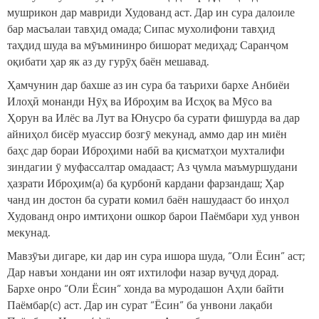
мушрикон дар мавриди Худованд аст. Дар ин сура далоиле
бар масъалаи тавҳид омада; Сипас мухолифони тавҳид
таҳдид шуда ва мӯъмининро бишорат медиҳад; Саранҷом
оқибати ҳар як аз ду гурӯҳ баён мешавад.
Ҳамчунин дар бахше аз ин сура ба таърихи бархе Анбиёи
Илоҳӣ монанди Нӯҳ ва Иброҳим ва Исҳоқ ва Мӯсо ва
Ҳорун ва Илёс ва Лут ва Юнусро ба сурати фишурда ва дар
айниҳол бисёр муассир бозгӯ мекунад, аммо дар ин миён
баҳс дар бораи Иброҳими набӣ ва қисматҳои мухталифи
зиндагии ӯ муфассалтар омадааст; Аз ҷумла маъмуршудани
ҳазрати Иброҳим(а) ба қурбонӣ кардани фарзандаш; Ҳар
чанд ин достон ба сурати комил баён нашудааст бо инҳол
Худованд онро имтиҳони ошкор барои Паёмбари худ унвон
мекунад.
Мавзӯъи дигаре, ки дар ин сура ишора шуда, “Оли Ёсин” аст;
Дар навъи хондани ин оят ихтилофи назар вуҷуд дорад.
Бархе онро “Оли Ёсин” хонда ва муродашон Аҳли байти
Паёмбар(с) аст. Дар ин сурат “Ёсин” ба унвони лақаби