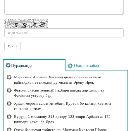
Пурхонанда
Охирин хабар
Маросими Арбаини Ҳусайнӣ ҷилваи беназири умқи
пайвандҳои эътиқодии ду миллати Эрону Ироқ
Фаъоли сиёсии кениягӣ: Раҳбари шаҳид дар ҳимоя аз
Фаластин устувор буд
Ҳифзи мероси асили китобати Қуръон бо қалами хаттоти
санъонӣ + филм
Вуруди 1 миллиону 813 ҳазору 188 зоири Арбаин аз 172
кишвари ҷаҳон ба Ироқ
Оғози барномаи тобистонаи Маҷмааи Қуръони Шорҷа