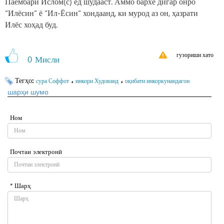
Паёмбари Ислом(с) ёд шудааст. Аммо бархе дигар онро
“Илёсин” ё “Ил-Ёсин” хондаанд, ки мурод аз он, ҳазрати
Илёс хоҳад буд.
гузориши хато
0
Мисли
Тегҳо:
،
،
сура Соффот
инкори Худованд
оқибати инкоркунандагон
шарҳи шумо
Ном
Почтаи электронӣ
* Шарҳ