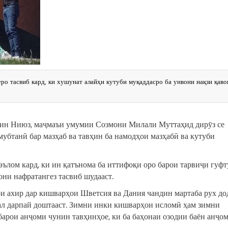
 тасвиб кард, ки хушунат алайҳи кутуби муқаддасро ба унвони нақзи қаво
зин Ниюз, маҷмаъи умумии Созмони Милали Муттаҳид дирӯз се
убтанӣ бар мазҳаб ва тавҳин ба намодҳои мазҳабӣ ва кутуби
лом кард, ки ин қатънома ба иттифоқи оро барои тарвиҷи гуфт
они нафратангез тасвиб шудааст.
и ахир дар кишварҳои Шветсия ва Дания чандин мартаба рух дод
ал дарпай доштааст. Зимни инки кишварҳои исломӣ ҳам зимни
барои анҷоми чунин тавҳинҳое, ки ба баҳонаи озодии баён анҷо