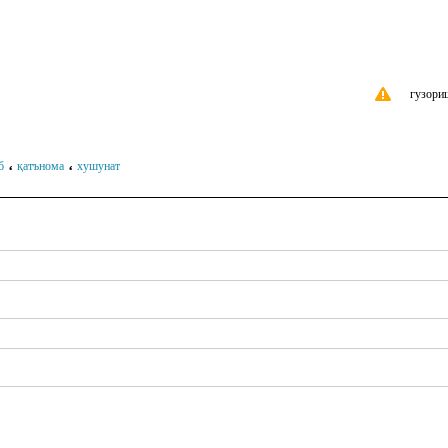
гузори
،
،
б
қатънома
хушунат