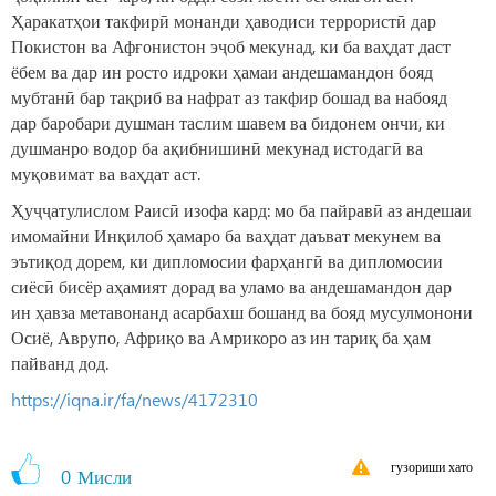
Ҳаракатҳои такфирӣ монанди ҳаводиси террористӣ дар
Покистон ва Афғонистон эҷоб мекунад, ки ба ваҳдат даст
ёбем ва дар ин росто идроки ҳамаи андешамандон бояд
мубтанӣ бар тақриб ва нафрат аз такфир бошад ва набояд
дар баробари душман таслим шавем ва бидонем ончи, ки
душманро водор ба ақибнишинӣ мекунад истодагӣ ва
муқовимат ва ваҳдат аст.
Ҳуҷҷатулислом Раисӣ изофа кард: мо ба пайравӣ аз андешаи
имомайни Инқилоб ҳамаро ба ваҳдат даъват мекунем ва
эътиқод дорем, ки дипломосии фарҳангӣ ва дипломосии
сиёсӣ бисёр аҳамият дорад ва уламо ва андешамандон дар
ин ҳавза метавонанд асарбахш бошанд ва бояд мусулмонони
Осиё, Аврупо, Африқо ва Амрикоро аз ин тариқ ба ҳам
пайванд дод.
https://iqna.ir/fa/news/4172310
гузориши хато
0
Мисли