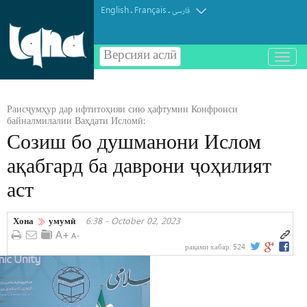
English
Français
.
.
فارسی
Версияи аслӣ
باز
و
بسته
کردن
Раисҷумҳур дар ифтитоҳияи сию ҳафтумин Конфронси
منو
байналмилалии Ваҳдати Исломӣ:
Созиш бо душманони Ислом
ақабгард ба даврони ҷоҳилият
аст
Хона
умумӣ
6:38 - October 02, 2023
рақами хабар:
524