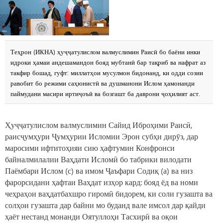
Теҳрон (ИКНА) ҳуҷҷатулислом валмуслимин Раисӣ бо баёни инки
идроки ҳамаи андешамандон бояд мубтанӣ бар тақриб ва нафрат аз
такфир бошад, гуфт: миллатҳои мусулмон бидонанд, ки одди созии
равобит бо режими саҳюнистӣ ва душманони Ислом ҳамонанди
паймудани масири иртиҷоъӣ ва бозгашт ба даврони ҷоҳилият аст.
Ҳуҷҷатулислом валмуслимин Сайид Иброҳими Раисӣ,
раисҷумҳури Ҷумҳурии Исломии Эрон субҳи дирӯз, дар
маросими ифтитоҳияи сию ҳафтумин Конфронси
байналмилалии Ваҳдати Исломӣ бо табрики вилодати
Паёмбари Ислом (с) ва имом Ҷаъфари Содиқ (а) ва низ
фарорсидани ҳафтаи Ваҳдат изҳор кард: бояд ёд ва номи
чеҳраҳои ваҳдатбахшро гиромӣ бидорем, ки соли гузашта ва
сол‎‎ҳои гузашта дар байни мо буданд вале имсол дар қайди
ҳаёт нестанд монанди Оятуллоҳи Тасхирӣ ва оқои