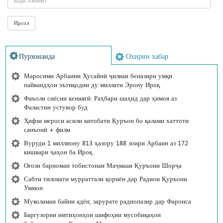
Пурхонанда
Охирин хабар
Маросими Арбаини Ҳусайнӣ ҷилваи беназири умқи
пайвандҳои эътиқодии ду миллати Эрону Ироқ
Фаъоли сиёсии кениягӣ: Раҳбари шаҳид дар ҳимоя аз
Фаластин устувор буд
Ҳифзи мероси асили китобати Қуръон бо қалами хаттоти
санъонӣ + филм
Вуруди 1 миллиону 813 ҳазору 188 зоири Арбаин аз 172
кишвари ҷаҳон ба Ироқ
Оғози барномаи тобистонаи Маҷмааи Қуръони Шорҷа
Сабти тиловати мурраттали қориён дар Радиои Қуръони
Уммон
Муколамаи байни адён; зарурате раднопазир дар Фаронса
Баргузории имтиҳонҳои шифоҳии мусобиқаҳои