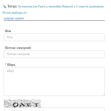
Тегҳо:
،
،
Ҳуҷҷатулислом Раисӣ
имомайни Инқилоб
Созиш бо душманони
Ислом ақабгард аст
шарҳи шумо
Ном
Почтаи электронӣ
* Шарҳ