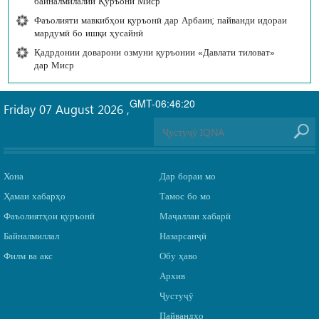
байналмилалии Қуръони Миср
Фаъолияти мавкибҳои қуръонӣ дар Арбаин; пайванди идораи
мардумӣ бо ишқи ҳусайнӣ
Қадрдонии доварони озмуни қуръонии «Давлати тиловат»
дар Миср
GMT-06:46:20
Friday 07 August 2026
,
Хона
Дар бораи мо
Ҳамаи хабарҳо
Тамос бо мо
Фаъолиятҳои қуръонӣ
Маҷаллаи хабарӣ
Байналмиллал
Назарсанҷӣ
Филм ва акс
Обу ҳаво
Архив
Ҷустуҷӯ
Пайвандҳо