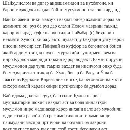
Шайхулислом ва дигар андешамандон ва нухбагоне, ки
барои таҳаққуқи ваҳдат байни мусулмонон талош карданд.
Вай бо баёни инки мавзӯъи ваҳдат бисёр аҳамият дорад ва
аҳамияти он, рӯз ба рӯз дар олами Ислом мавриди таъкид
қарор мегирад, гуфт: шарҳи садри Паёмбар (с) беҳтарин
неъмати Худост, ки ба ӯ эъто шудааст, ӯ беҳтарин улгу барои
инсони муосир аст. Пайравӣ аз куффор ва бегонагон боиси
ақибгарди мо хоҳад шуд ва муртакиби гуноҳ мешавем ва
инро Қуръон мавриди таъкид қарор додааст. Рамзи пирӯзии
мусулмонон дар тӯли таърих ваҳдат ва инсиҷоми онҳо буда
бо меҳварияти эътиқод ба Худо, бовар ба Расули Ӯ ва ба
таассӣ аз Қуръони Карим, лизо нигоҳ ба бегонагон ва хости
онҳоро амалӣ кардан сайри иртиҷоъиро ба думбол дорад.
Вай идома дод: таваҷҷуҳ ба озодии Қудси шариф
муҳиммтарин шохиси ваҳдат аст ва бояд миллатҳои
мусулмон инро мадиназар қарор диҳанд вале дар муқобили
одди созии равобит бо режими саҳюнистӣ ҳамонанди
паймудани масири иртиҷоъӣ ва бозгашт ба даврони
ҷоҳилият аст чаро, ки одди созӣ хости бегонагон аст.