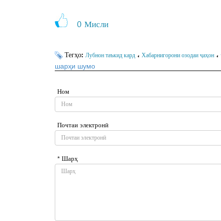
0
Мисли
Тегҳо:
،
،
Лубнон таъкид кард
Хабарнигорони озодаи ҷаҳон
шарҳи шумо
Ном
Почтаи электронӣ
* Шарҳ