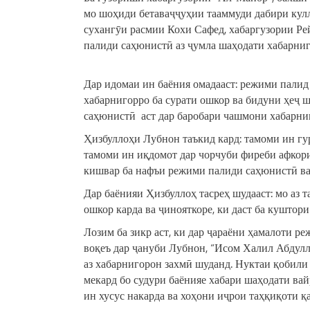
мо шоҳиди бетаваҷҷуҳии тааммуди дабири ку
сухангӯи расмии Кохи Сафед, хабаргузории Ре
палиди саҳюнистӣ аз ҷумла шаҳодати хабарни
Дар идомаи ин баёния омадааст: режими палид
хабарнигорро ба сурати ошкор ва бидуни ҳеҷ 
саҳюнистӣ аст дар баробари чашмони хабарниго
Ҳизбуллоҳи Лубнон таъкид кард: тамоми ин г
тамоми ин иқдомот дар чорчуби фиреби афкори
кишвар ба нафъи режими палиди саҳюнистӣ ва 
Дар баёнияи Ҳизбуллоҳ тасреҳ шудааст: мо аз 
ошкор карда ва ҷинояткоре, ки даст ба куштор
Лозим ба зикр аст, ки дар ҷараёни ҳамалоти 
воқеъ дар ҷануби Лубнон, “Исом Халил Абдулло
аз хабарнигорон захмӣ шуданд. Нуктаи қобили
мекард бо судури баёнияе хабари шаҳодати ва
ин хусус накарда ва хоҳони иҷрои таҳқиқоти қ