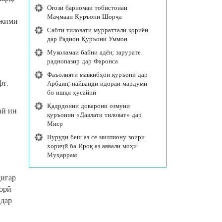
Оғози барномаи тобистонаи
Маҷмааи Қуръони Шорҷа
ежими
Сабти тиловати мурраттали қориён
дар Радиои Қуръони Уммон
Муколамаи байни адён; зарурате
раднопазир дар Фаронса
Фаъолияти мавкибҳои қуръонӣ дар
фт.
Арбаин; пайванди идораи мардумӣ
бо ишқи ҳусайнӣ
Қадрдонии доварони озмуни
аӣ ин
қуръонии «Давлати тиловат» дар
Миср
Вуруди беш аз се миллиону зоири
хориҷӣ ба Ироқ аз аввали моҳи
Муҳаррам
дигар
корӣ
 дар