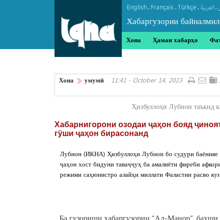
English
Français
Türkçe
.
.
.
.
العربیة
Хабаргузории байналмил
Хона
Ҳамаи хабарҳо
Фа
Хона
умумӣ
11:41 - October 14, 2023
Ҳизбуллоҳи Лубнон таъкид к
Хабарнигорони озодаи ҷаҳон бояд ҷиноя
гӯши ҷаҳон бирасонанд
Лубнон (ИКНА) Ҳизбуллоҳи Лубнон бо судури баёнияе 
ҷаҳон хост бидуни таваҷҷуҳ ба амалиёти фиреби афкор
режими саҳюнистро алайҳи миллати Фаластин расво кун
Ба гузориши хабаргузории “Ал-Манор”, бахши 