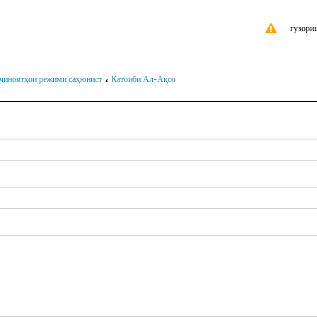
гузори
،
ҷиноятҳои режими саҳюнист
Катоиби Ал-Ақсо