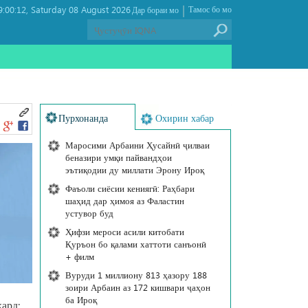
|
:00:12
Saturday 08 August 2026 ,
Тамос бо мо
Дар бораи мо
Пурхонанда
Охирин хабар
Маросими Арбаини Ҳусайнӣ ҷилваи
беназири умқи пайвандҳои
эътиқодии ду миллати Эрону Ироқ
Фаъоли сиёсии кениягӣ: Раҳбари
шаҳид дар ҳимоя аз Фаластин
устувор буд
Ҳифзи мероси асили китобати
Қуръон бо қалами хаттоти санъонӣ
+ филм
Вуруди 1 миллиону 813 ҳазору 188
зоири Арбаин аз 172 кишвари ҷаҳон
ба Ироқ
ард: