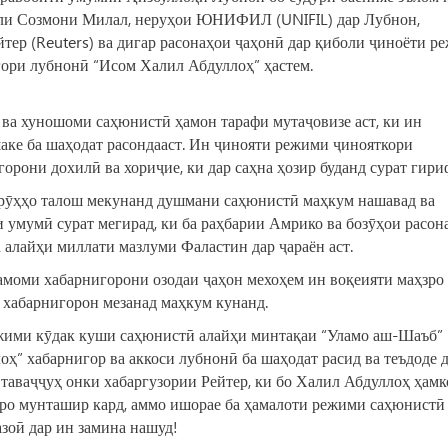
лли Созмони Милал, неруҳои ЮНИФИЛ (UNIFIL) дар Лубнон,
йтер (Reuters) ва дигар расонаҳои ҷаҳонӣ дар қиболи ҷиноёти р
гори лубнонӣ “Исом Халил Абдуллоҳ” ҳастем.
 ва хуношоми саҳюнистӣ ҳамон тарафи мутаҷовизе аст, ки ин
шаке ба шаҳодат расондааст. Ин ҷинояти режими ҷинояткори
рони дохилӣ ва хориҷие, ки дар саҳна ҳозир буданд сурат гири
урӯҳҳо талош мекунанд душмани саҳюнистӣ маҳкум нашавад ва
 умумӣ сурат мегирад, ки ба раҳбарии Амрико ва бозӯҳои расон
алайҳи миллати мазлуми Фаластин дар ҷараён аст.
тамоми хабарнигорони озодаи ҷаҳон мехоҳем ин воқеияти маҳзро
и хабарнигорон мезанад маҳкум кунанд.
режими кӯдак куши саҳюнистӣ алайҳи минтақаи “Уламо аш-Шаъб”
ҳ” хабарнигор ва аккоси лубнонӣ ба шаҳодат расид ва теъдоде 
 таваҷҷуҳ онки хабаргузории Рейтер, ки бо Халил Абдуллоҳ ҳам
йро мунташир кард, аммо ишорае ба ҳамалоти режими саҳюнистӣ
азоӣ дар ин замина нашуд!