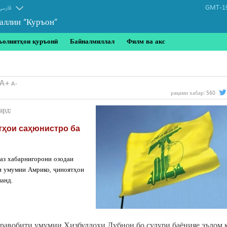
GMT-19
فارسی
аллии “Куръон”
ъолиятҳои қуръонӣ
Байналмиллал
Филм ва акс
рақами хабар:
560
ард:
тҳои саҳюнистро ба
аз хабарнигорони озодаи
и умумии Амрико, ҷиноятҳои
анд.
равобити умумии Ҳизбуллоҳи Лубнон бо судури баёнияе эълом к