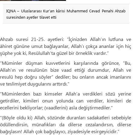
IQNA – Uluslararası Kur’an kârisi Muhammed Cevad Penahi Ahzab
suresinden ayetler tilavet etti
Ahzab suresi 21-25. ayetleri: “İçinizden Allah’ın lutfuna ve
âhiret gününe umut bağlayanlar, Allah’ı çokça ananlar için hiç
şüphe yok ki, Resûlullah’ta güzel bir örneklik vardır.”
“Müminler düşman kuvvetlerini karşılarında görünce, “Bu,
Allah’ın ve resulünün bize vaad ettiği durumdur, Allah ve
resulü hep doğru söyler” dediler; bu onların ancak imanlarını
ve teslimiyet duygularını ­arttırdı.”
“Müminlerden bazı kimseler Allah’a verdikleri sözü yerine
getirdiler, kimileri onun yolunda can verdiler, kimileri de
ecellerini bekliyorlar; (vaadlerini) asla ­değiştirmediler.”
“(Böyle oldu ki) Allah, sözünde duranları sadakatleri sebebiyle
ödüllendirsin, münafıkları da dilerse cezalandırsın, dilerse
bağışlasın! Allah çok bağışlayıcı, ziyadesiyle esirgeyicidir.”