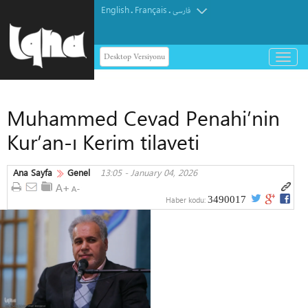
English
Français
.
.
فارسی
Desktop Versiyonu
باز
و
بسته
کردن
Muhammed Cevad Penahi’nin
منو
Kur’an-ı Kerim tilaveti
Ana Sayfa
Genel
13:05 - January 04, 2026
3490017
Haber kodu: