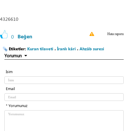
4326610
Hata raporu
0
Beğen
Etiketler:
Kuran tilaveti
،
İranlı kâri
،
Ahzâb suresi
Yorumun
İsim
Email
* Yorumunuz