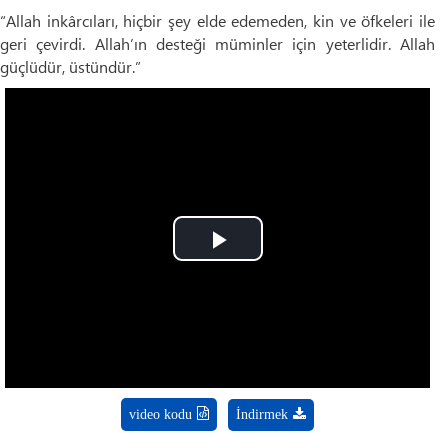
“Allah inkârcıları, hiçbir şey elde edemeden, kin ve öfkeleri ile
geri çevirdi. Allah’ın desteği müminler için yeterlidir. Allah
güçlüdür, üstündür.”
Play
Video
video kodu
İndirmek