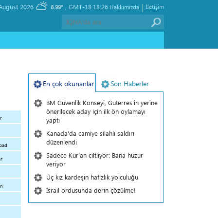
|
, Friday 07 August 2026
GMT-18:18:26
İletişim
8.99°
Hakkımızda
En çok okunanlar
Son Haberler
BM Güvenlik Konseyi, Guterres'in yerine
önerilecek aday için ilk ön oylamayı
r
yaptı
Kanada'da camiye silahlı saldırı
düzenlendi
bad
Sadece Kur'an ciltliyor: Bana huzur
r
veriyor
Üç kız kardeşin hafızlık yolculuğu
n
İsrail ordusunda derin çözülme!