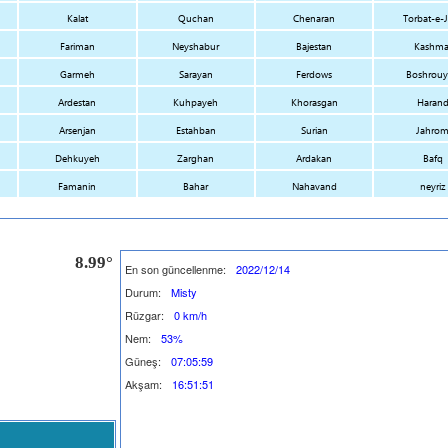
Kalat
Quchan
Chenaran
Torbat-e-
Fariman
Neyshabur
Bajestan
Kashma
Garmeh
Sarayan
Ferdows
Boshrou
Ardestan
Kuhpayeh
Khorasgan
Haran
Arsenjan
Estahban
Surian
Jahro
Dehkuyeh
Zarghan
Ardakan
Bafq
Famanin
Bahar
Nahavand
neyriz
8.99°
En son güncellenme:
2022/12/14
Durum:
Misty
Rüzgar:
0 km/h
Nem:
53%
Güneş:
07:05:59
Akşam:
16:51:51