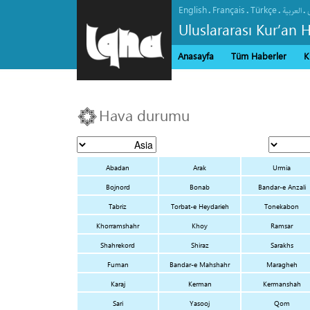
English
Français
Türkçe
.
.
.
.
العربیة
Uluslararası Kur’an 
Anasayfa
Tüm Haberler
K
Hava durumu
Abadan
Arak
Urmia
Bojnord
Bonab
Bandar-e Anzali
Tabriz
Torbat-e Heydarieh
Tonekabon
Khorramshahr
Khoy
Ramsar
Shahrekord
Shiraz
Sarakhs
Fuman
Bandar-e Mahshahr
Maragheh
Karaj
Kerman
Kermanshah
Sari
Yasooj
Qom