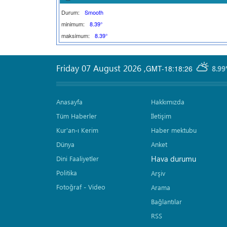
Durum:
Smooth
minimum:
8.39°
maksimum:
8.39°
Friday 07 August 2026
,
GMT-18:18:26
8.99
Anasayfa
Hakkımızda
Tüm Haberler
İletişim
Kur'an-ı Kerim
Haber mektubu
Dünya
Anket
Hava durumu
Dini Faaliyetler
Politika
Arşiv
Fotoğraf - Video
Arama
Bağlantılar
RSS