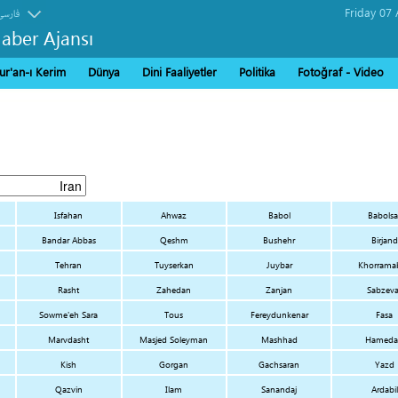
فارسی
Haber Ajansı
ur'an-ı Kerim
Dünya
Dini Faaliyetler
Politika
Fotoğraf - Video
Isfahan
Ahwaz
Babol
Babolsa
Bandar Abbas
Qeshm
Bushehr
Birjand
Tehran
Tuyserkan
Juybar
Khorrama
Rasht
Zahedan
Zanjan
Sabzeva
Sowme'eh Sara
Tous
Fereydunkenar
Fasa
Marvdasht
Masjed Soleyman
Mashhad
Hameda
Kish
Gorgan
Gachsaran
Yazd
Qazvin
Ilam
Sanandaj
Ardabil