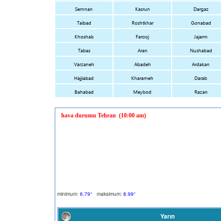
Semnan
Kasrun
Dargaz
Taibad
Roshtkhar
Gonabad
Khoshab
Farooj
Jajarm
Tabas
Aran
Nushabad
Varzaneh
Abadeh
Ardakan
Hajjiabad
Kharameh
Darab
Bahabad
Meybod
Razan
hava durumu
Tehran
(10:00 am)
minimum:
6.79°
maksimum:
8.99°
Yarın