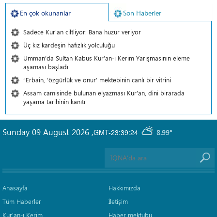
En çok okunanlar
Son Haberler
Sadece Kur'an ciltliyor: Bana huzur veriyor
Üç kız kardeşin hafızlık yolculuğu
Umman’da Sultan Kabus Kur’an-ı Kerim Yarışmasının eleme
aşaması başladı
“Erbain, ‘özgürlük ve onur’ mektebinin canlı bir vitrini
Assam camisinde bulunan elyazması Kur’an, dini birarada
yaşama tarihinin kanıtı
Sunday 09 August 2026
,
GMT-23:39:24
8.99°
Anasayfa
Hakkımızda
Tüm Haberler
İletişim
Kur'an-ı Kerim
Haber mektubu