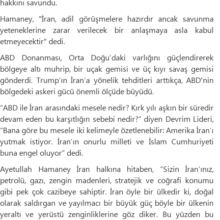
hakkını savundu.
Hamaney, "İran, adil görüşmelere hazırdır ancak savunma
yeteneklerine zarar verilecek bir anlaşmaya asla kabul
etmeyecektir" dedi.
ABD Donanması, Orta Doğu’daki varlığını güçlendirerek
bölgeye altı muhrip, bir uçak gemisi ve üç kıyı savaş gemisi
gönderdi. Trump’ın İran’a yönelik tehditleri arttıkça, ABD'nin
bölgedeki askeri gücü önemli ölçüde büyüdü.
“ABD ile İran arasındaki mesele nedir? Kırk yılı aşkın bir süredir
devam eden bu karşıtlığın sebebi nedir?” diyen Devrim Lideri,
“Bana göre bu mesele iki kelimeyle özetlenebilir: Amerika İran’ı
yutmak istiyor. İran’ın onurlu milleti ve İslam Cumhuriyeti
buna engel oluyor” dedi.
Ayetullah Hamaney İran halkına hitaben, “Sizin İran’ınız,
petrolü, gazı, zengin madenleri, stratejik ve coğrafi konumu
gibi pek çok cazibeye sahiptir. İran öyle bir ülkedir ki, doğal
olarak saldırgan ve yayılmacı bir büyük güç böyle bir ülkenin
yeraltı ve yerüstü zenginliklerine göz diker. Bu yüzden bu