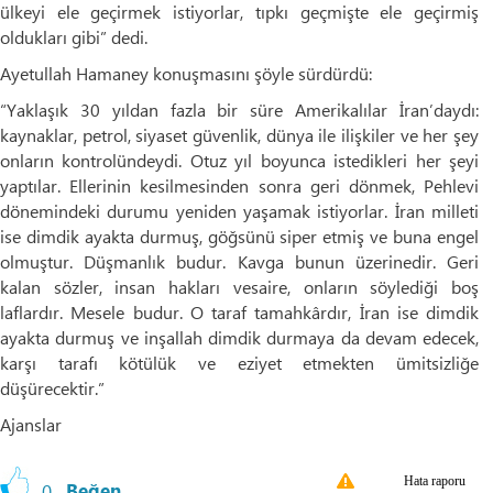
ülkeyi ele geçirmek istiyorlar, tıpkı geçmişte ele geçirmiş
oldukları gibi” dedi.
Ayetullah Hamaney konuşmasını şöyle sürdürdü:
“Yaklaşık 30 yıldan fazla bir süre Amerikalılar İran’daydı:
kaynaklar, petrol, siyaset güvenlik, dünya ile ilişkiler ve her şey
onların kontrolündeydi. Otuz yıl boyunca istedikleri her şeyi
yaptılar. Ellerinin kesilmesinden sonra geri dönmek, Pehlevi
dönemindeki durumu yeniden yaşamak istiyorlar. İran milleti
ise dimdik ayakta durmuş, göğsünü siper etmiş ve buna engel
olmuştur. Düşmanlık budur. Kavga bunun üzerinedir. Geri
kalan sözler, insan hakları vesaire, onların söylediği boş
laflardır. Mesele budur. O taraf tamahkârdır, İran ise dimdik
ayakta durmuş ve inşallah dimdik durmaya da devam edecek,
karşı tarafı kötülük ve eziyet etmekten ümitsizliğe
düşürecektir.”
Ajanslar
Hata raporu
0
Beğen