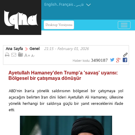
English
Français
.
.
فارسی
Desktop Versiyonu
باز
و
بسته
کردن
Ana Sayfa
Genel
21:15 - February 01, 2026
منو
3490187
Haber kodu:
Ayetullah Hamaney'den Trump'a 'savaş' uyarısı:
Bölgesel bir çatışmaya dönüşür
ABD’nin İran’a yönelik saldırısının bölgesel bir çatışmaya yol
açacağını belirten İran dini lideri Ayetullah Ali Hamaney, ülkesine
yönelik herhangi bir saldırıya güçlü bir yanıt vereceklerini ifade
etti.