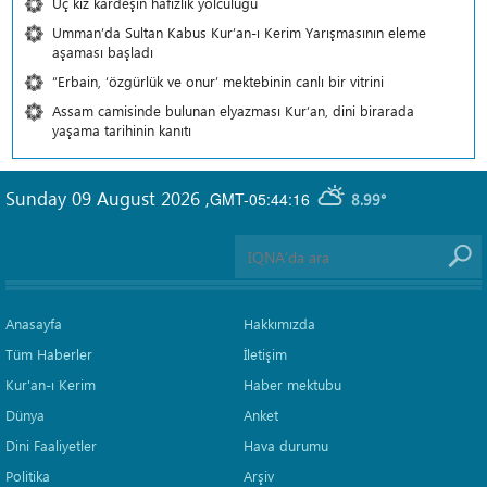
Üç kız kardeşin hafızlık yolculuğu
Umman’da Sultan Kabus Kur’an-ı Kerim Yarışmasının eleme
aşaması başladı
“Erbain, ‘özgürlük ve onur’ mektebinin canlı bir vitrini
Assam camisinde bulunan elyazması Kur’an, dini birarada
yaşama tarihinin kanıtı
Sunday 09 August 2026
,
GMT-05:44:16
8.99°
Anasayfa
Hakkımızda
Tüm Haberler
İletişim
Kur'an-ı Kerim
Haber mektubu
Dünya
Anket
Dini Faaliyetler
Hava durumu
Politika
Arşiv