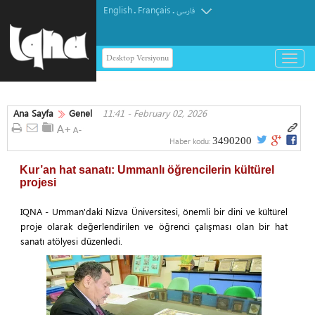
English
Français
.
.
فارسی
Desktop Versiyonu
باز
و
بسته
کردن
Ana Sayfa
Genel
11:41 - February 02, 2026
منو
3490200
Haber kodu:
Kur’an hat sanatı: Ummanlı öğrencilerin kültürel
projesi
IQNA - Umman'daki Nizva Üniversitesi, önemli bir dini ve kültürel
proje olarak değerlendirilen ve öğrenci çalışması olan bir hat
sanatı atölyesi düzenledi.