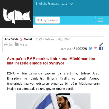
English
Français
.
.
فارسی
Desktop Versiyonu
باز
و
بسته
کردن
Ana Sayfa
Genel
8:50 - February 06, 2026
منو
3490229
Haber kodu:
Avrupa’da BAE merkezli bir kanal Müslümanların
imajını zedelemede rol oynuyor
IQNA – Son zamanda yapılan bir araştırma, Birleşik Arap
Emirlikleri ile bağlantılı, Birleşik Krallık ve çeşitli Avrupa
ülkelerinde faaliyet gösteren organize bir ağın Müslümanların
imajını çarpıtmadaki rolünü gözler önüne serdi.