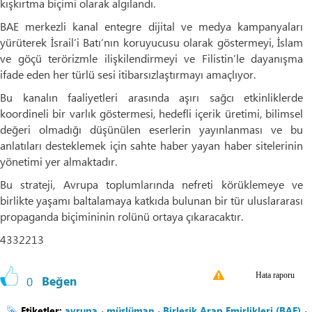
kışkırtma biçimi olarak algılandı.
BAE merkezli kanal entegre dijital ve medya kampanyaları
yürüterek İsrail’i Batı’nın koruyucusu olarak göstermeyi, İslam
ve göçü terörizmle ilişkilendirmeyi ve Filistin’le dayanışma
ifade eden her türlü sesi itibarsızlaştırmayı amaçlıyor.
Bu kanalın faaliyetleri arasında aşırı sağcı etkinliklerde
koordineli bir varlık göstermesi, hedefli içerik üretimi, bilimsel
değeri olmadığı düşünülen eserlerin yayınlanması ve bu
anlatıları desteklemek için sahte haber yayan haber sitelerinin
yönetimi yer almaktadır.
Bu strateji, Avrupa toplumlarında nefreti körüklemeye ve
birlikte yaşamı baltalamaya katkıda bulunan bir tür uluslararası
propaganda biçimininin rolünü ortaya çıkaracaktır.
4332213
Hata raporu
0
Beğen
Etiketler:
avrupa
،
müslüman
،
Birleşik Arap Emirlikleri (BAE)
،