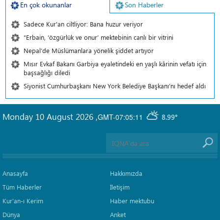
En çok okunanlar
Son Haberler
Sadece Kur'an ciltliyor: Bana huzur veriyor
“Erbain, ‘özgürlük ve onur’ mektebinin canlı bir vitrini
Nepal’de Müslümanlara yönelik şiddet artıyor
Mısır Evkaf Bakanı Garbiya eyaletindeki en yaşlı kârinin vefatı için
başsağlığı diledi
Siyonist Cumhurbaşkanı New York Belediye Başkanı’nı hedef aldı
Monday 10 August 2026
,
GMT-07:05:11
8.99°
Anasayfa
Hakkımızda
Tüm Haberler
İletişim
Kur'an-ı Kerim
Haber mektubu
Dünya
Anket