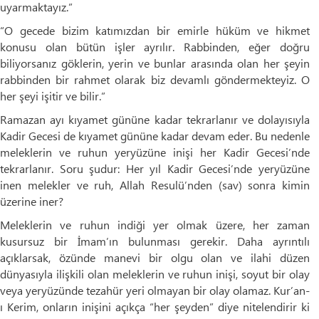
uyarmaktayız.”
“O gecede bizim katımızdan bir emirle hüküm ve hikmet
konusu olan bütün işler ayrılır. Rabbinden, eğer doğru
biliyorsanız göklerin, yerin ve bunlar arasında olan her şeyin
rabbinden bir rahmet olarak biz devamlı göndermekteyiz. O
her şeyi işitir ve bilir.”
Ramazan ayı kıyamet gününe kadar tekrarlanır ve dolayısıyla
Kadir Gecesi de kıyamet gününe kadar devam eder. Bu nedenle
meleklerin ve ruhun yeryüzüne inişi her Kadir Gecesi’nde
tekrarlanır. Soru şudur: Her yıl Kadir Gecesi’nde yeryüzüne
inen melekler ve ruh, Allah Resulü’nden (sav) sonra kimin
üzerine iner?
Meleklerin ve ruhun indiği yer olmak üzere, her zaman
kusursuz bir İmam’ın bulunması gerekir. Daha ayrıntılı
açıklarsak, özünde manevi bir olgu olan ve ilahi düzen
dünyasıyla ilişkili olan meleklerin ve ruhun inişi, soyut bir olay
veya yeryüzünde tezahür yeri olmayan bir olay olamaz. Kur’an-
ı Kerim, onların inişini açıkça “her şeyden” diye nitelendirir ki