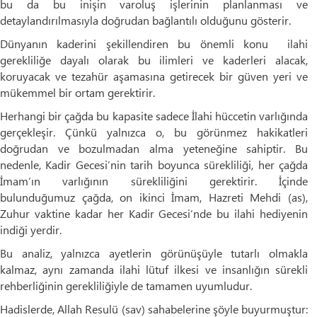
bu da bu inişin varoluş işlerinin planlanması ve
detaylandırılmasıyla doğrudan bağlantılı olduğunu gösterir.
Dünyanın kaderini şekillendiren bu önemli konu ilahi
gerekliliğe dayalı olarak bu ilimleri ve kaderleri alacak,
koruyacak ve tezahür aşamasına getirecek bir güven yeri ve
mükemmel bir ortam gerektirir.
Herhangi bir çağda bu kapasite sadece İlahi hüccetin varlığında
gerçekleşir. Çünkü yalnızca o, bu görünmez hakikatleri
doğrudan ve bozulmadan alma yeteneğine sahiptir. Bu
nedenle, Kadir Gecesi’nin tarih boyunca sürekliliği, her çağda
İmam’ın varlığının sürekliliğini gerektirir. İçinde
bulunduğumuz çağda, on ikinci İmam, Hazreti Mehdi (as),
Zuhur vaktine kadar her Kadir Gecesi’nde bu ilahi hediyenin
indiği yerdir.
Bu analiz, yalnızca ayetlerin görünüşüyle ​​tutarlı olmakla
kalmaz, aynı zamanda ilahi lütuf ilkesi ve insanlığın sürekli
rehberliğinin gerekliliğiyle de tamamen uyumludur.
Hadislerde, Allah Resulü (sav) sahabelerine şöyle buyurmuştur: