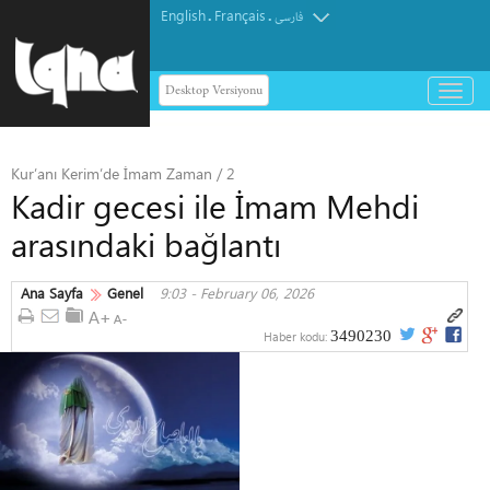
English
Français
.
.
فارسی
Desktop Versiyonu
باز
و
بسته
کردن
Kur’anı Kerim’de İmam Zaman / 2
منو
Kadir gecesi ile İmam Mehdi
arasındaki bağlantı
Ana Sayfa
Genel
9:03 - February 06, 2026
3490230
Haber kodu: