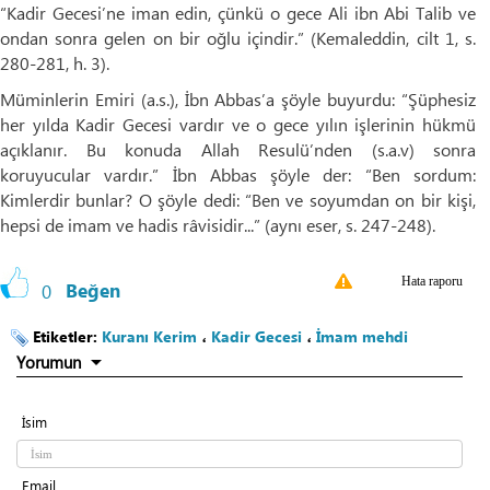
“Kadir Gecesi’ne iman edin, çünkü o gece Ali ibn Abi Talib ve
ondan sonra gelen on bir oğlu içindir.” (Kemaleddin, cilt 1, s.
280-281, h. 3).
Müminlerin Emiri (a.s.), İbn Abbas’a şöyle buyurdu: “Şüphesiz
her yılda Kadir Gecesi vardır ve o gece yılın işlerinin hükmü
açıklanır. Bu konuda Allah Resulü’nden (s.a.v) sonra
koruyucular vardır.” İbn Abbas şöyle der: “Ben sordum:
Kimlerdir bunlar? O şöyle dedi: “Ben ve soyumdan on bir kişi,
hepsi de imam ve hadis râvisidir...” (aynı eser, s. 247-248).
Hata raporu
0
Beğen
Etiketler:
Kuranı Kerim
،
Kadir Gecesi
،
İmam mehdi
Yorumun
İsim
Email