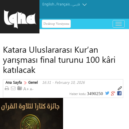
English
Français
.
.
فارسی
Desktop Versiyonu
باز
و
بسته
کردن
Katara Uluslararası Kur’an
منو
yarışması final turunu 100 kâri
katılacak
Ana Sayfa
Genel
16:31 - February 10, 2026
3490250
Haber kodu: