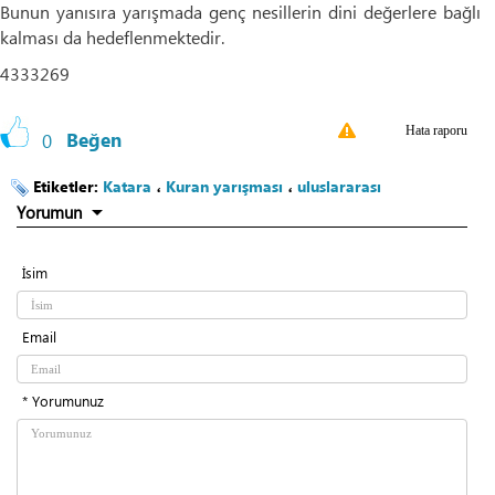
Bunun yanısıra yarışmada genç nesillerin dini değerlere bağlı
kalması da hedeflenmektedir.
4333269
Hata raporu
0
Beğen
Etiketler:
Katara
،
Kuran yarışması
،
uluslararası
Yorumun
İsim
Email
* Yorumunuz