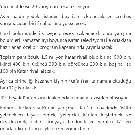
Yarı finalde ise 20 yarışmacı rekabet ediyor.
Aynı halde yedek listeden beş isim eklenecek ve bu beş
yarışmacıdan biri final turuna yükselecek.
Final bölümünde ilk beşe girecek açıklanacak olup yarışma
bölümleri Ramazan ayı boyunca Katar Televizyonu ile ortaklaşa
hazırlanan özel bir program kapsamında yayınlanacak.
Toplam para ödülü 1,5 milyon Katar riyali olup birinci 500 bin,
ikinci 400 bin, üçüncü 300 bin, dördüncü 200 bin, beşinci ise
100 bin Katar riyali alacak.
Ayrıca birinciliği kazanan kişinin Kur’an’nın tamamını okuduğu
bir CD çıkarılacak.
Jüri heyeti Kur’an kıraatı alanında uzman altı kişiden oluşuyor.
Katara Uluslararası Kur’an yarışması Kur’an tilavetinde üstün
yetenekleri teşvik etmek, yetenekli kârileri keşfetmek ve
desteklemek, onları dünyaya tanıtmak ve yaratıcı kârileri
onurlandırmak amacıyla düzenlenmektedir.