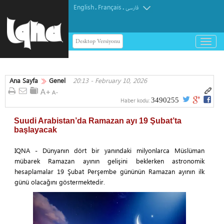
English
Français
.
.
فارسی
Desktop Versiyonu
باز
و
بسته
کردن
Ana Sayfa
Genel
20:13 - February 10, 2026
منو
3490255
Haber kodu:
Suudi Arabistan’da Ramazan ayı 19 Şubat’ta
başlayacak
IQNA - Dünyanın dört bir yanındaki milyonlarca Müslüman
mübarek Ramazan ayının gelişini beklerken astronomik
hesaplamalar 19 Şubat Perşembe gününün Ramazan ayının ilk
günü olacağını göstermektedir.