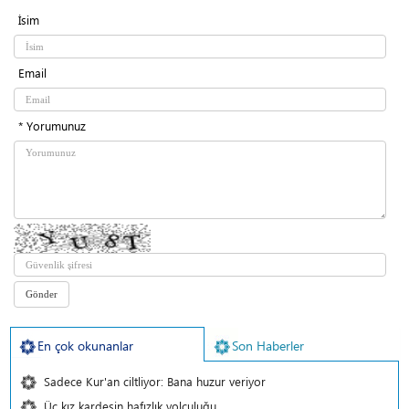
İsim
Email
* Yorumunuz
En çok okunanlar
Son Haberler
Sadece Kur'an ciltliyor: Bana huzur veriyor
Üç kız kardeşin hafızlık yolculuğu