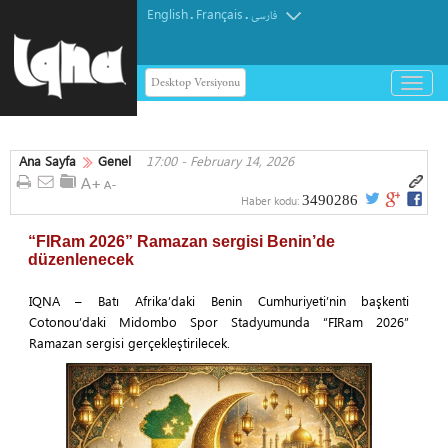
English
Français
.
.
فارسی
Desktop Versiyonu
باز
و
بسته
کردن
Ana Sayfa
Genel
17:00 - February 14, 2026
منو
3490286
Haber kodu:
“FIRam 2026” Ramazan sergisi Benin’de
düzenlenecek
IQNA – Batı Afrika’daki Benin Cumhuriyeti’nin başkenti
Cotonou’daki Midombo Spor Stadyumunda “FIRam 2026”
Ramazan sergisi gerçekleştirilecek.