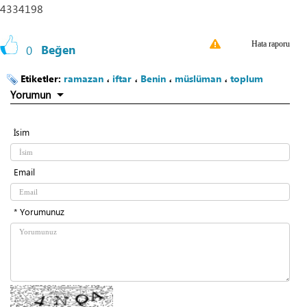
4334198
Hata raporu
0
Beğen
Etiketler:
ramazan
،
iftar
،
Benin
،
müslüman
،
toplum
Yorumun
İsim
Email
* Yorumunuz