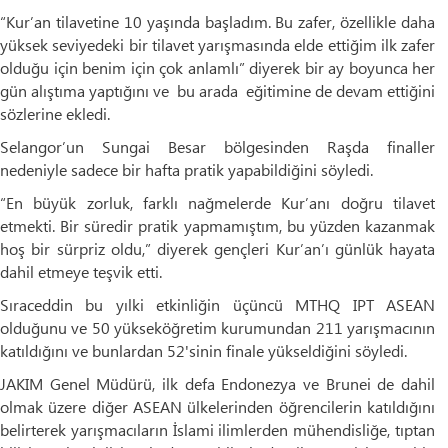
“Kur’an tilavetine 10 yaşında başladım. Bu zafer, özellikle daha
yüksek seviyedeki bir tilavet yarışmasında elde ettiğim ilk zafer
olduğu için benim için çok anlamlı” diyerek bir ay boyunca her
gün alıştıma yaptığını ve bu arada eğitimine de devam ettiğini
sözlerine ekledi.
Selangor’un Sungai Besar bölgesinden Raşda finaller
nedeniyle sadece bir hafta pratik yapabildiğini söyledi.
“En büyük zorluk, farklı nağmelerde Kur’anı doğru tilavet
etmekti. Bir süredir pratik yapmamıştım, bu yüzden kazanmak
hoş bir sürpriz oldu,” diyerek gençleri Kur’an’ı günlük hayata
dahil etmeye teşvik etti.
Sıraceddin bu yılki etkinliğin üçüncü MTHQ IPT ASEAN
olduğunu ve 50 yükseköğretim kurumundan 211 yarışmacının
katıldığını ve bunlardan 52'sinin finale yükseldiğini söyledi.
JAKIM Genel Müdürü, ilk defa Endonezya ve Brunei de dahil
olmak üzere diğer ASEAN ülkelerinden öğrencilerin katıldığını
belirterek yarışmacıların İslami ilimlerden mühendisliğe, tıptan