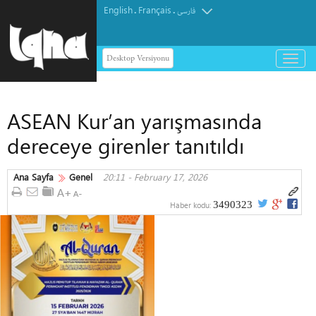
English
Français
.
.
فارسی
Desktop Versiyonu
باز
و
بسته
کردن
ASEAN Kur’an yarışmasında
منو
dereceye girenler tanıtıldı
Ana Sayfa
Genel
20:11 - February 17, 2026
3490323
Haber kodu: