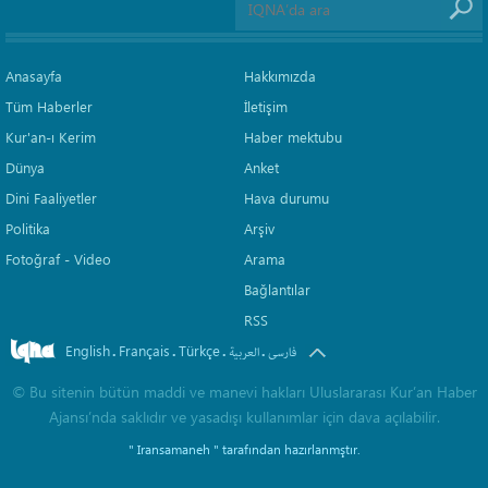
Anasayfa
Hakkımızda
Tüm Haberler
İletişim
Kur'an-ı Kerim
Haber mektubu
Dünya
Anket
Dini Faaliyetler
Hava durumu
Politika
Arşiv
Fotoğraf - Video
Arama
Bağlantılar
RSS
English
Français
Türkçe
.
.
.
.
فارسی
العربیة
©
Bu sitenin bütün maddi ve manevi hakları Uluslararası Kur’an Haber
Ajansı’nda saklıdır ve yasadışı kullanımlar için dava açılabilir.
" Iransamaneh "
tarafından hazırlanmştır.