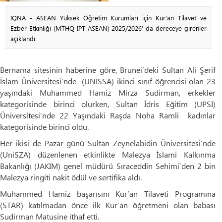
IQNA - ASEAN Yüksek Öğretim Kurumları için Kur’an Tilavet ve
Ezber Etkinliği (MTHQ IPT ASEAN) 2025/2026’ da dereceye girenler
açıklandı.
Bernama sitesinin haberine göre, Brunei’deki Sultan Ali Şerif
İslam Üniversitesi’nde (UNISSA) ikinci sınıf öğrencisi olan 23
yaşındaki Muhammed Hamiz Mirza Sudirman, erkekler
kategorisinde birinci olurken, Sultan İdris Eğitim (UPSI)
Üniversitesi’nde 22 Yaşındaki Raşda Noha Ramli kadınlar
kategorisinde birinci oldu.
Her ikisi de Pazar günü Sultan Zeynelabidin Üniversitesi’nde
(UniSZA) düzenlenen etkinlikte Malezya İslami Kalkınma
Bakanlığı (JAKIM) genel müdürü Sıraceddin Sehimi’den 2 bin
Malezya ringiti nakit ödül ve sertifika aldı.
Muhammed Hamiz başarısını Kur’an Tilaveti Programına
(STAR) katılmadan önce ilk Kur’an öğretmeni olan babası
Sudirman Matusine ithaf etti.