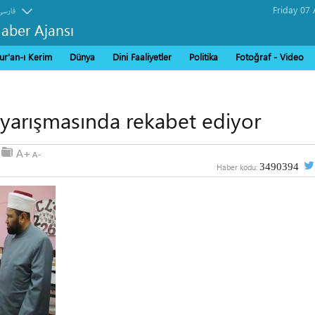
فارسی
Haber Ajansı
ur'an-ı Kerim
Dünya
Dini Faaliyetler
Politika
Fotoğraf - Video
an yarışmasında rekabet ediyor
3490394
Haber kodu: