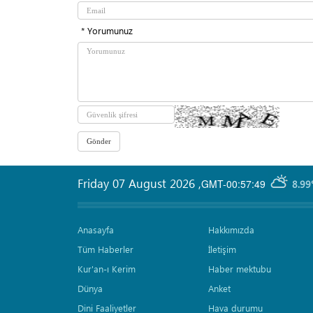
* Yorumunuz
Friday 07 August 2026
,
GMT-00:57:49
8.99
Anasayfa
Hakkımızda
Tüm Haberler
İletişim
Kur'an-ı Kerim
Haber mektubu
Dünya
Anket
Dini Faaliyetler
Hava durumu