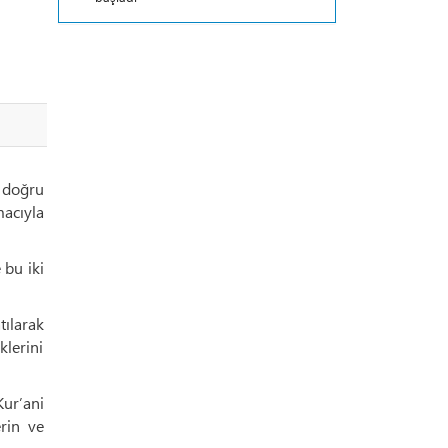
ı doğru
acıyla
bu iki
tılarak
klerini
ur’ani
rin ve