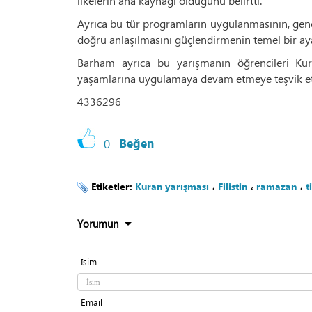
ilkelerin ana kaynağı olduğunu belirtti.
Ayrıca bu tür programların uygulanmasının, gençl
doğru anlaşılmasını güçlendirmenin temel bir ay
Barham ayrıca bu yarışmanın öğrencileri Kur’
yaşamlarına uygulamaya devam etmeye teşvik etm
4336296
0
Beğen
Etiketler:
Kuran yarışması
،
Filistin
،
ramazan
،
t
Yorumun
İsim
Email