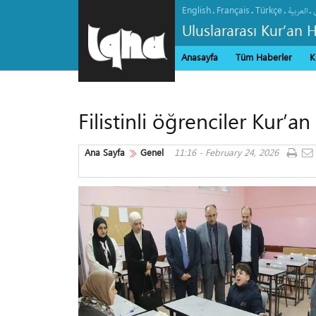
English
Français
Türkçe
.
.
.
.
العربیة
Uluslararası Kur’an 
Anasayfa
Tüm Haberler
K
Filistinli öğrenciler Kur’
Ana Sayfa
Genel
11:16 - February 24, 2026