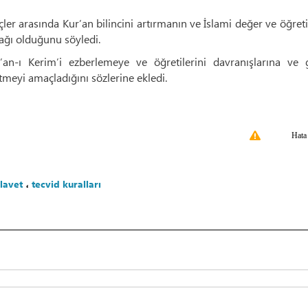
er arasında Kur’an bilincini artırmanın ve İslami değer ve öğreti
ağı olduğunu söyledi.
an-ı Kerim’i ezberlemeye ve öğretilerini davranışlarına ve 
eyi amaçladığını sözlerine ekledi.
Hata
ilavet
،
tecvid kuralları