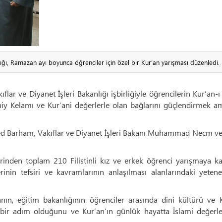
ığı, Ramazan ayı boyunca öğrenciler için özel bir Kur’an yarışması düzenledi.
ıflar ve Diyanet İşleri Bakanlığı işbirliğiyle öğrencilerin Kur’an-
iy Kelamı ve Kur’ani değerlerle olan bağlarını güçlendirmek am
ed Barham, Vakıflar ve Diyanet İşleri Bakanı Muhammad Necm ve 
lerinden toplam 210 Filistinli kız ve erkek öğrenci yarışmaya ka
erinin tefsiri ve kavramlarının anlaşılması alanlarındaki yetene
n, eğitim bakanlığının öğrenciler arasında dini kültürü ve K
bir adım olduğunu ve Kur’an’ın günlük hayatta İslami değerle