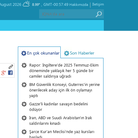
|
, Friday 07 August 2026
GMT-00:57:49
İletişim
8.99°
Hakkımızda
En çok okunanlar
Son Haberler
Rapor: İngiltere'de 2025 Temmuz-Ekim
döneminde yaklaşık her 5 günde bir
camiler saldırıya uğradı
BM Güvenlik Konseyi, Guterres'in yerine
önerilecek aday için ilk ön oylamayı
yaptı
Gazze'li kadınlar savaşın bedelini
ödüyor
İran, ABD ve Suudi Arabistan'ın Irak
saldırılarını kınadı
Şarce Kur’an Meclisi’nde yaz kursları
başladı