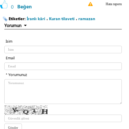
Hata raporu
0
Beğen
Etiketler:
İranlı kâri
،
Kuran tilaveti
،
ramazan
Yorumun
İsim
Email
* Yorumunuz