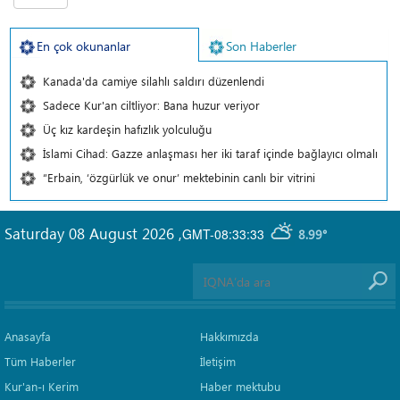
En çok okunanlar
Son Haberler
Kanada'da camiye silahlı saldırı düzenlendi
Sadece Kur'an ciltliyor: Bana huzur veriyor
Üç kız kardeşin hafızlık yolculuğu
İslami Cihad: Gazze anlaşması her iki taraf içinde bağlayıcı olmalı
“Erbain, ‘özgürlük ve onur’ mektebinin canlı bir vitrini
Saturday 08 August 2026
,
GMT-08:33:33
8.99°
Anasayfa
Hakkımızda
Tüm Haberler
İletişim
Kur'an-ı Kerim
Haber mektubu