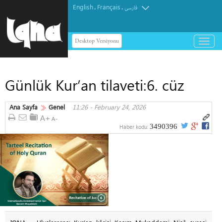
English
Français
.
.
فارسی
Desktop Versiyonu
باز
و
بسته
کردن
Günlük Kur’an tilaveti:6. cüz
منو
Ana Sayfa
Genel
11:26 - February 24, 2026
3490396
Haber kodu: