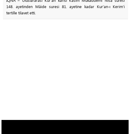
IQNA – Uluslararası Kur’an kârisi Kasım Mukaddemi Nisâ suresi
148. ayetinden Mâide suresi 81. ayetine kadar Kur’an-ı Kerim’i
tertille tilavet etti.