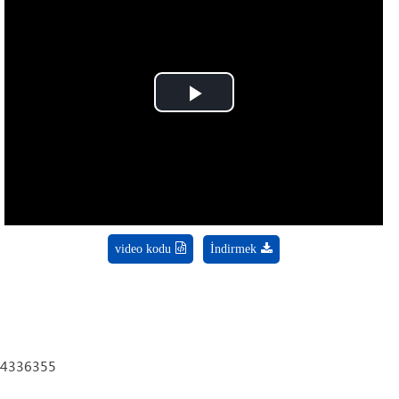
Play
Video
video kodu
İndirmek
4336355