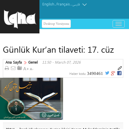
English
Français
.
.
فارسی
Desktop Versiyonu
باز
و
بسته
کردن
Günlük Kur’an tilaveti: 17. cüz
منو
Ana Sayfa
Genel
11:50 - March 07, 2026
3490461
Haber kodu: