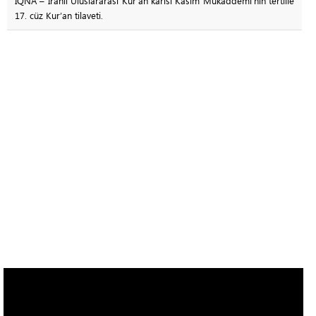
IQNA – İranlı Uluslararası Kur’an kârisi Kasım Mukaddemi’nin tertille
17. cüz Kur’an tilaveti.