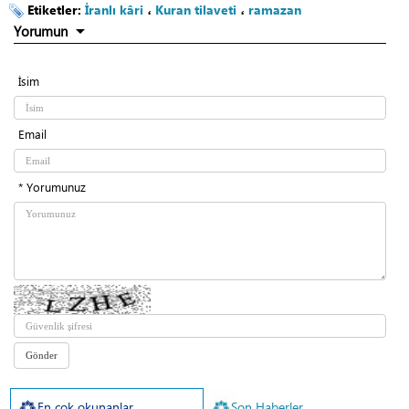
Etiketler:
İranlı kâri
،
Kuran tilaveti
،
ramazan
Yorumun
İsim
Email
* Yorumunuz
En çok okunanlar
Son Haberler