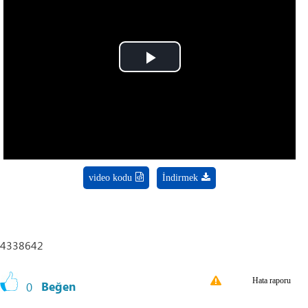
Play
Video
video kodu
İndirmek
4338642
Hata raporu
0
Beğen