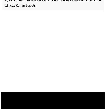
IQNA – İranlı Uluslararası Kur’an kârisi Kasım Mukaddemi’nin tertille
18. cüz Kur’an tilaveti.