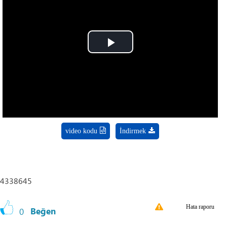
Play
Video
video kodu
İndirmek
4338645
Hata raporu
0
Beğen