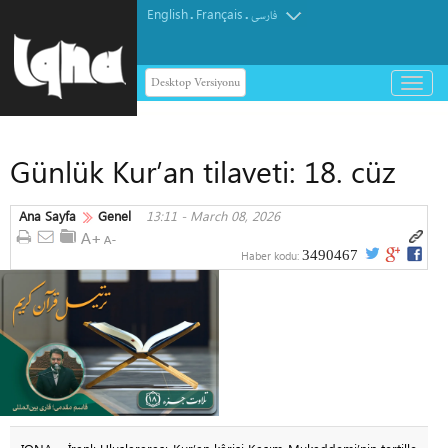
English
Français
.
.
فارسی
Desktop Versiyonu
باز
و
بسته
کردن
Günlük Kur’an tilaveti: 18. cüz
منو
Ana Sayfa
Genel
13:11 - March 08, 2026
3490467
Haber kodu: