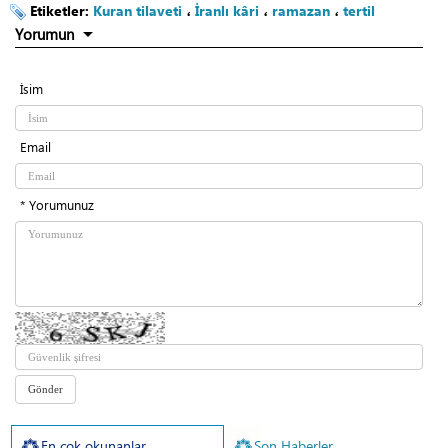
Etiketler:
Kuran tilaveti
،
İranlı kâri
،
ramazan
،
tertil
Yorumun
İsim
Email
* Yorumunuz
En çok okunanlar
Son Haberler