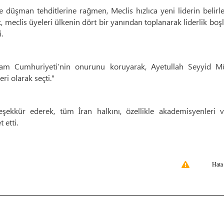
ve düşman tehditlerine rağmen, Meclis hızlıca yeni liderin belir
k, meclis üyeleri ülkenin dört bir yanından toplanarak liderlik bo
.
İslam Cumhuriyeti’nin onurunu koruyarak, Ayetullah Seyyid M
i olarak seçti."
eşekkür ederek, tüm İran halkını, özellikle akademisyenleri v
 etti.
Hata