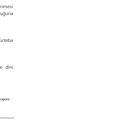
lenmesi
şluğuna
ücteba
e dini
 raporu