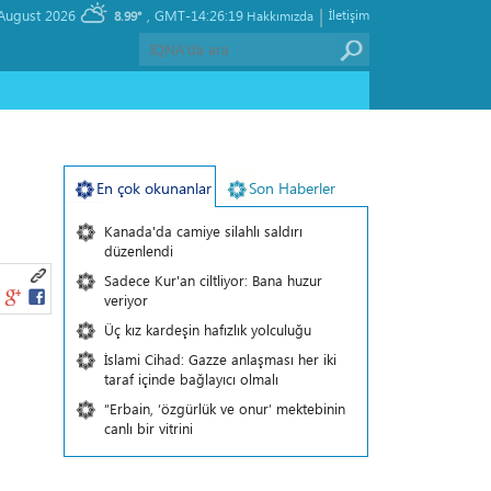
|
, Saturday 08 August 2026
GMT-14:26:19
İletişim
8.99°
Hakkımızda
En çok okunanlar
Son Haberler
Kanada'da camiye silahlı saldırı
düzenlendi
Sadece Kur'an ciltliyor: Bana huzur
veriyor
Üç kız kardeşin hafızlık yolculuğu
İslami Cihad: Gazze anlaşması her iki
taraf içinde bağlayıcı olmalı
“Erbain, ‘özgürlük ve onur’ mektebinin
canlı bir vitrini