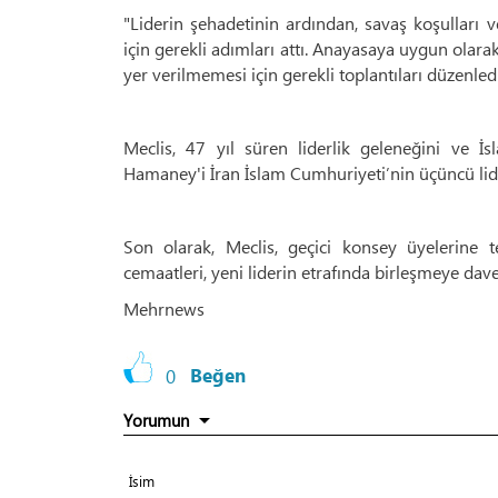
"Liderin şehadetinin ardından, savaş koşulları 
için gerekli adımları attı. Anayasaya uygun olara
yer verilmemesi için gerekli toplantıları düzenledi
Meclis, 47 yıl süren liderlik geleneğini ve 
Hamaney'i İran İslam Cumhuriyeti’nin üçüncü lider
Son olarak, Meclis, geçici konsey üyelerine t
cemaatleri, yeni liderin etrafında birleşmeye davet
Mehrnews
0
Beğen
Yorumun
İsim