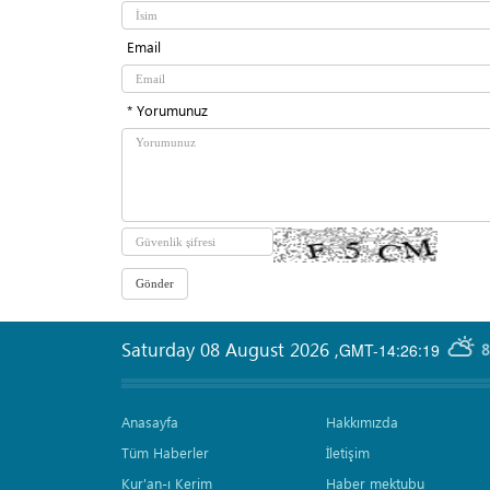
Email
* Yorumunuz
Saturday 08 August 2026
,
GMT-14:26:19
8
Anasayfa
Hakkımızda
Tüm Haberler
İletişim
Kur'an-ı Kerim
Haber mektubu