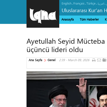
English
Français
Türkçe
.
.
.
.
العربیة
Uluslararası Kur’an 
Anasayfa
Tüm Haberler
K
Ayetullah Seyid Mücteba 
üçüncü lideri oldu
Ana Sayfa
Genel
2:39 - March 09, 2026