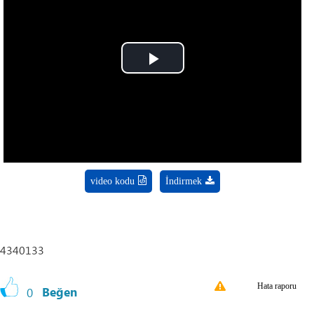
Play
Video
video kodu
İndirmek
4340133
Hata raporu
0
Beğen