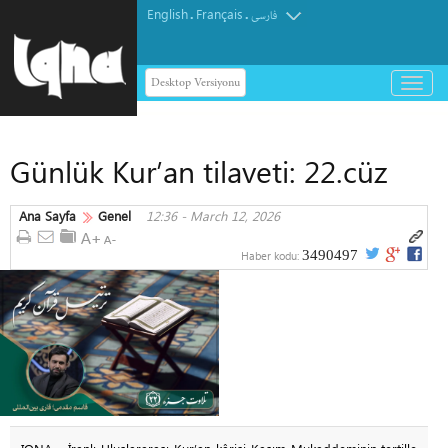
English
Français
.
.
فارسی
Desktop Versiyonu
باز
و
بسته
کردن
Günlük Kur’an tilaveti: 22.cüz
منو
Ana Sayfa
Genel
12:36 - March 12, 2026
3490497
Haber kodu: