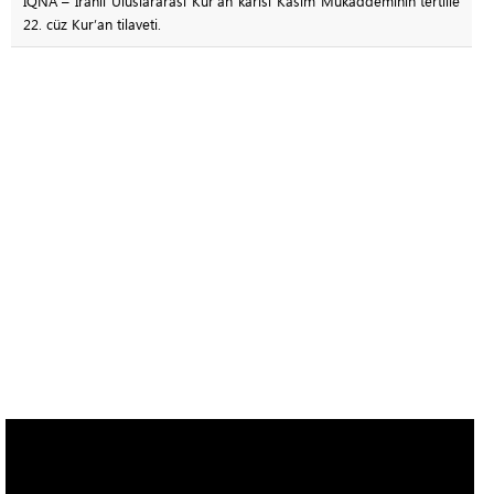
IQNA – İranlı Uluslararası Kur’an kârisi Kasım Mukaddeminin tertille
22. cüz Kur’an tilaveti.