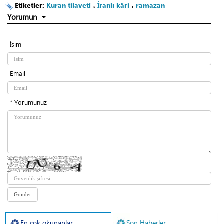
Etiketler:
Kuran tilaveti
،
İranlı kâri
،
ramazan
Yorumun
İsim
Email
* Yorumunuz
En çok okunanlar
Son Haberler