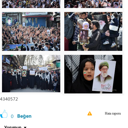
4340572
Hata raporu
0
Beğen
Yorumun