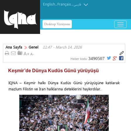
English
Français
.
.
فارسی
Desktop Versiyonu
باز
و
بسته
کردن
Ana Sayfa
Genel
11:47 - March 14, 2026
منو
3490507
Haber kodu:
Keşmir’de Dünya Kudüs Günü yürüyüşü
IQNA – Keşmir halkı Dünya Kudüs Günü yürüyüşüne katılarak
mazlum Filistin ve İran halklarına deteklerini haykırdılar.