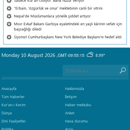
Sadece Kur'an ciltliyor: Bana huzur veriyor
“Erbain, ‘özgürlük ve onur’ mektebinin canlı bir vitrini
Nepal’de Müslümanlara yönelik şiddet artıyor
Mısır Evkaf Bakanı Garbiya eyaletindeki en yaşlı kârinin vefatı için
başsağlığı diledi
Siyonist Cumhurbaşkanı New York Belediye Başkanı’nı hedef aldı
Monday 10 August 2026
,
GMT-09:55:15
8.99°
Anasayfa
Hakkımızda
Tüm Haberler
İletişim
Kur'an-ı Kerim
Haber mektubu
Dünya
Anket
Dini Faaliyetler
Hava durumu
Politika
Arşiv