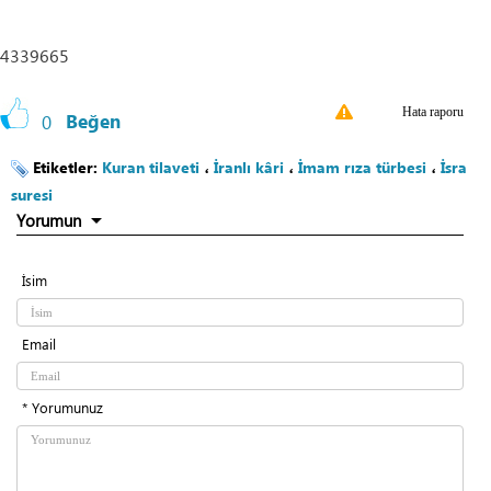
4339665
Hata raporu
0
Beğen
Etiketler:
Kuran tilaveti
،
İranlı kâri
،
İmam rıza türbesi
،
İsra
suresi
Yorumun
İsim
Email
* Yorumunuz