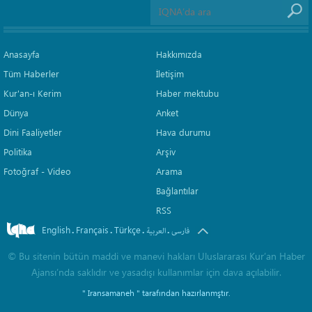
Anasayfa
Hakkımızda
Tüm Haberler
İletişim
Kur'an-ı Kerim
Haber mektubu
Dünya
Anket
Dini Faaliyetler
Hava durumu
Politika
Arşiv
Fotoğraf - Video
Arama
Bağlantılar
RSS
English
Français
Türkçe
.
.
.
.
فارسی
العربیة
©
Bu sitenin bütün maddi ve manevi hakları Uluslararası Kur’an Haber
Ajansı’nda saklıdır ve yasadışı kullanımlar için dava açılabilir.
" Iransamaneh "
tarafından hazırlanmştır.