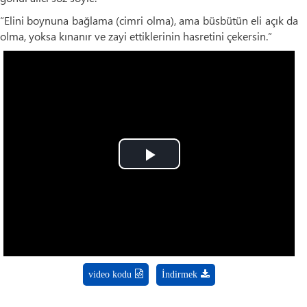
“Elini boynuna bağlama (cimri olma), ama büsbütün eli açık da
olma, yoksa kınanır ve zayi ettiklerinin hasretini çekersin.”
Play
Video
video kodu
İndirmek