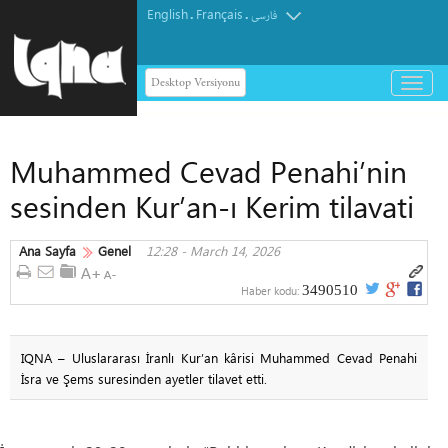
English
Français
.
.
فارسی
Desktop Versiyonu
باز
و
بسته
کردن
Muhammed Cevad Penahi’nin
منو
sesinden Kur’an-ı Kerim tilavati
Ana Sayfa
Genel
12:28 - March 14, 2026
3490510
Haber kodu:
IQNA – Uluslararası İranlı Kur’an kârisi Muhammed Cevad Penahi
İsra ve Şems suresinden ayetler tilavet etti.