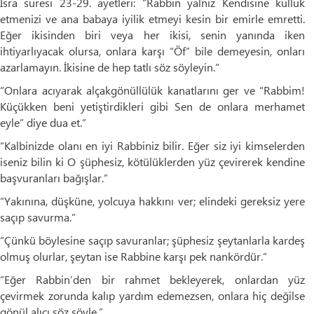
İsra suresi 23-29. ayetleri: “Rabbin yalnız Kendisine kulluk
etmenizi ve ana babaya iyilik etmeyi kesin bir emirle emretti.
Eğer ikisinden biri veya her ikisi, senin yanında iken
ihtiyarlıyacak olursa, onlara karşı “Öf” bile demeyesin, onları
azarlamayın. İkisine de hep tatlı söz söyleyin.”
“Onlara acıyarak alçakgönüllülük kanatlarını ger ve “Rabbim!
Küçükken beni yetiştirdikleri gibi Sen de onlara merhamet
eyle” diye dua et.”
“Kalbinizde olanı en iyi Rabbiniz bilir. Eğer siz iyi kimselerden
iseniz bilin ki O şüphesiz, kötülüklerden yüz çevirerek kendine
başvuranları bağışlar.”
“Yakınına, düşküne, yolcuya hakkını ver; elindeki gereksiz yere
saçıp savurma.”
“Çünkü böylesine saçıp savuranlar; şüphesiz şeytanlarla kardeş
olmuş olurlar, şeytan ise Rabbine karşı pek nankördür.”
“Eğer Rabbin’den bir rahmet bekleyerek, onlardan yüz
çevirmek zorunda kalıp yardım edemezsen, onlara hiç değilse
gönül alıcı söz söyle.”