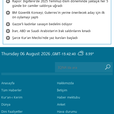
Rapor: İngiltere'de 2025 Temmuz-Ekim döneminde yaklaşık her 5
günde bir camiler saldırıya uğradı
BM Güvenlik Konseyi, Guterres'in yerine önerilecek aday için ilk
ön oylamayı yaptı
Gazze'li kadınlar savaşın bedelini ödüyor
İran, ABD ve Suudi Arabistan'ın Irak saldırılarını kınadı
Şarce Kur’an Meclisi’nde yaz kursları başladı
Thursday 06 August 2026
,
GMT-15:42:40
8.99°
Anasayfa
Hakkımızda
Tüm Haberler
İletişim
Kur'an-ı Kerim
Haber mektubu
Dünya
Anket
Dini Faaliyetler
Hava durumu