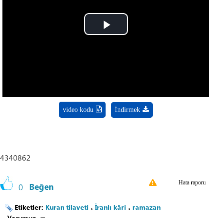
Play
Video
video kodu
İndirmek
4340862
Hata raporu
0
Beğen
Etiketler:
Kuran tilaveti
،
İranlı kâri
،
ramazan