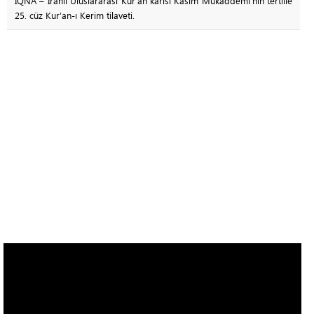
IQNA – İranlı Uluslararası Kur’an kârisi Kasım Mukaddemi’nin tertille
25. cüz Kur’an-ı Kerim tilaveti.