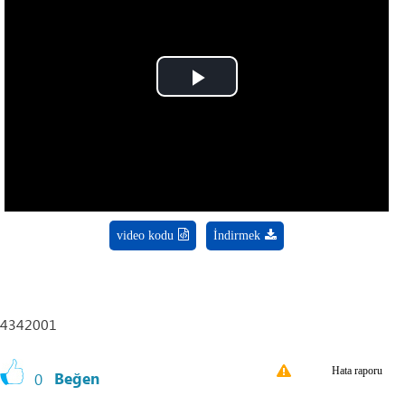
Play
Video
video kodu
İndirmek
4342001
Hata raporu
0
Beğen