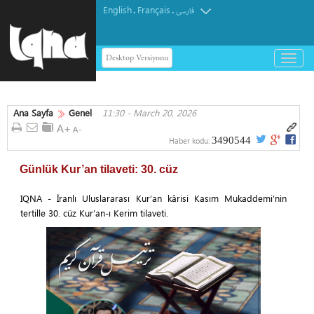
English
Français
.
.
فارسی
Desktop Versiyonu
باز
و
بسته
کردن
Ana Sayfa
Genel
11:30 - March 20, 2026
منو
3490544
Haber kodu:
Günlük Kur’an tilaveti: 30. cüz
IQNA - İranlı Uluslararası Kur’an kârisi Kasım Mukaddemi’nin
tertille 30. cüz Kur’an-ı Kerim tilaveti.