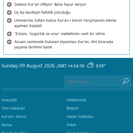
Sadece Kur'an ciltliyor: Bana huzur veriyor
Üç kız kardeşin hafızlık yolculuğu
Umman’da Sultan Kabus Kur’an-ı Kerim Yarışmasının eleme
aşaması başladı
“Erbain, ‘özgürlük ve onur’ mektebinin canlı bir vitrini
Assam camisinde bulunan elyazması Kur’an, dini birarada
yaşama tarihinin kanıtı
Sunday 09 August 2026
,
GMT-14:04:35
8.99°
Anasayfa
Hakkımızda
Tüm Haberler
İletişim
Kur'an-ı Kerim
Haber mektubu
Dünya
Anket
Dini Faaliyetler
Hava durumu