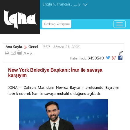
English
Français
.
.
فارسی
Desktop Versiyonu
باز
و
بسته
کردن
Ana Sayfa
Genel
9:50 - March 21, 2026
منو
3490549
Haber kodu:
New York Belediye Başkanı: İran ile savaşa
karşıyım
IQNA – Zohran Mamdani Nevruz Bayramı arefesinde Bayramı
tebrik ederek İran ile savaşa muhalif olduğunu açıkladı.