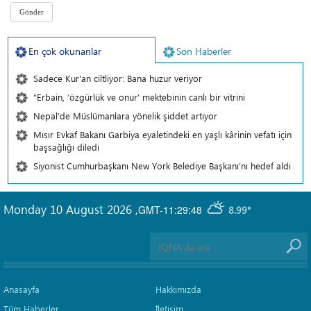
En çok okunanlar
Son Haberler
Sadece Kur'an ciltliyor: Bana huzur veriyor
“Erbain, ‘özgürlük ve onur’ mektebinin canlı bir vitrini
Nepal’de Müslümanlara yönelik şiddet artıyor
Mısır Evkaf Bakanı Garbiya eyaletindeki en yaşlı kârinin vefatı için
başsağlığı diledi
Siyonist Cumhurbaşkanı New York Belediye Başkanı’nı hedef aldı
Monday 10 August 2026
,
GMT-11:29:48
8.99°
Anasayfa
Hakkımızda
Tüm Haberler
İletişim