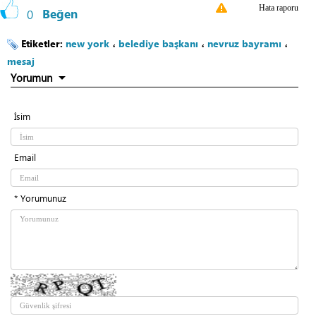
Hata raporu
0
Beğen
Etiketler:
new york
،
belediye başkanı
،
nevruz bayramı
،
mesaj
Yorumun
İsim
Email
* Yorumunuz