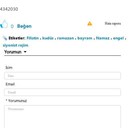
4342030
Hata raporu
0
Beğen
Etiketler:
Filistin
،
kudüs
،
ramazan
،
bayram
،
Namaz
،
engel
،
siyonist rejim
Yorumun
İsim
Email
* Yorumunuz