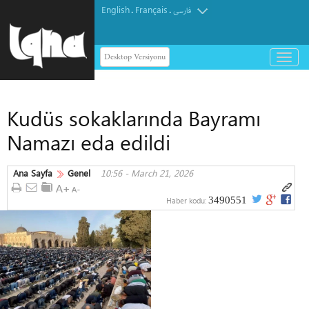
English
Français
.
.
فارسی
Desktop Versiyonu
باز
و
بسته
کردن
Kudüs sokaklarında Bayramı
منو
Namazı eda edildi
Ana Sayfa
Genel
10:56 - March 21, 2026
3490551
Haber kodu: