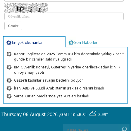
En çok okunanlar
Son Haberler
Rapor: İngiltere'de 2025 Temmuz-Ekim döneminde yaklaşık her 5
günde bir camiler saldırıya uğradı
BM Güvenlik Konseyi, Guterres'in yerine önerilecek aday için ilk
ön oylamayı yaptı
Gazze'li kadınlar savaşın bedelini ödüyor
İran, ABD ve Suudi Arabistan'ın Irak saldırılarını kınadı
Şarce Kur’an Meclisi’nde yaz kursları başladı
Thursday 06 August 2026
,
GMT-10:45:31
8.99°