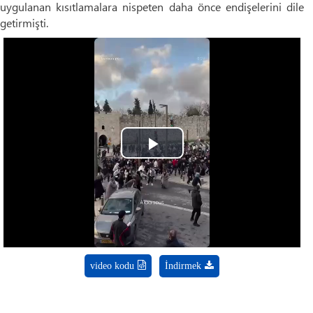
uygulanan kısıtlamalara nispeten daha önce endişelerini dile
getirmişti.
Play
Video
video kodu
İndirmek