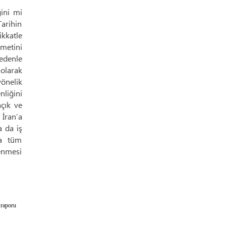
ğini mi
Tarihin
kkatle
metini
nedenle
olarak
önelik
nliğini
açık ve
 İran’a
a da iş
da tüm
enmesi
 raporu