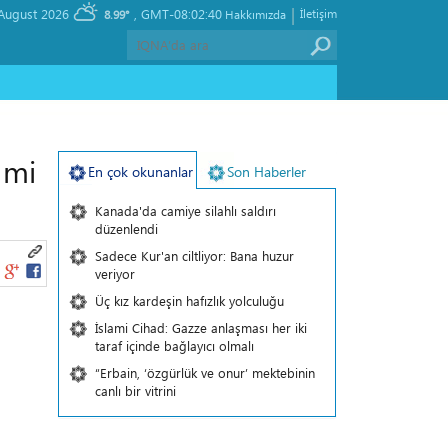
|
, Saturday 08 August 2026
GMT-08:02:40
İletişim
8.99°
Hakkımızda
 mi
En çok okunanlar
Son Haberler
Kanada'da camiye silahlı saldırı
düzenlendi
Sadece Kur'an ciltliyor: Bana huzur
veriyor
Üç kız kardeşin hafızlık yolculuğu
İslami Cihad: Gazze anlaşması her iki
taraf içinde bağlayıcı olmalı
“Erbain, ‘özgürlük ve onur’ mektebinin
canlı bir vitrini