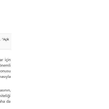
, “Açık
r için
 önemli
 konusu
masıyla
sının,
iteliği
daha da