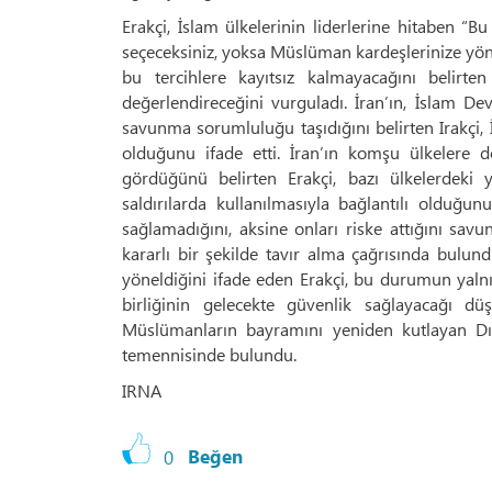
Erakçi, İslam ülkelerinin liderlerine hitaben “B
seçeceksiniz, yoksa Müslüman kardeşlerinize yöneli
bu tercihlere kayıtsız kalmayacağını belirte
değerlendireceğini vurguladı. İran’ın, İslam D
savunma sorumluluğu taşıdığını belirten Irakçi, 
olduğunu ifade etti. İran’ın komşu ülkelere do
gördüğünü belirten Erakçi, bazı ülkelerdeki y
saldırılarda kullanılmasıyla bağlantılı olduğu
sağlamadığını, aksine onları riske attığını savun
kararlı bir şekilde tavır alma çağrısında bulund
yöneldiğini ifade eden Erakçi, bu durumun yalnızc
birliğinin gelecekte güvenlik sağlayacağı d
Müslümanların bayramını yeniden kutlayan Dış
temennisinde bulundu.
IRNA
0
Beğen