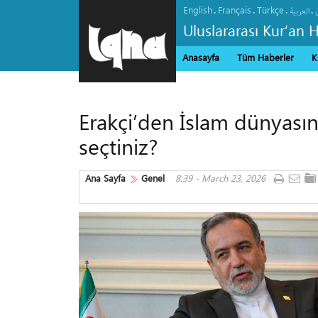
English
Français
Türkçe
.
.
.
.
العربیة
Uluslararası Kur’an 
Anasayfa
Tüm Haberler
K
Erakçi’den İslam dünyasına
seçtiniz?
Ana Sayfa
Genel
8:39 - March 23, 2026