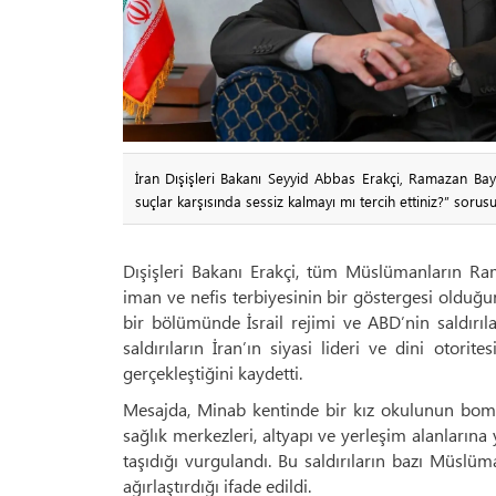
İran Dışişleri Bakanı Seyyid Abbas Erakçi, Ramazan Bayr
suçlar karşısında sessiz kalmayı mı tercih ettiniz?” sorusu
Dışişleri Bakanı Erakçi, tüm Müslümanların Ra
iman ve nefis terbiyesinin bir göstergesi olduğ
bir bölümünde İsrail rejimi ve ABD’nin saldırıl
saldırıların İran’ın siyasi lideri ve dini otori
gerçekleştiğini kaydetti.
Mesajda, Minab kentinde bir kız okulunun bomb
sağlık merkezleri, altyapı ve yerleşim alanlarına y
taşıdığı vurgulandı. Bu saldırıların bazı Müslü
ağırlaştırdığı ifade edildi.