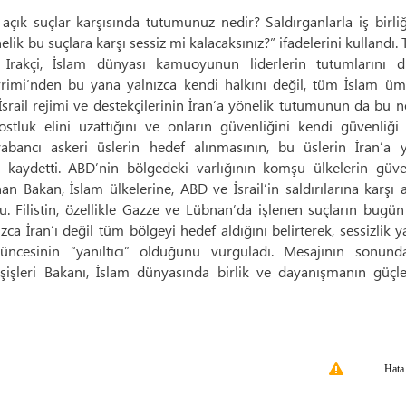
u açık suçlar karşısında tutumunuz nedir? Saldırganlarla iş birli
k bu suçlara karşı sessiz mi kalacaksınız?” ifadelerini kullandı. 
n Irakçi, İslam dünyası kamuoyunun liderlerin tutumlarını di
evrimi’nden bu yana yalnızca kendi halkını değil, tüm İslam üm
İsrail rejimi ve destekçilerinin İran’a yönelik tutumunun da bu 
stluk elini uzattığını ve onların güvenliğini kendi güvenliği 
abancı askeri üslerin hedef alınmasının, bu üslerin İran’a y
nu kaydetti. ABD’nin bölgedeki varlığının komşu ülkelerin güve
an Bakan, İslam ülkelerine, ABD ve İsrail’in saldırılarına karşı 
u. Filistin, özellikle Gazze ve Lübnan’da işlenen suçların bugün
a İran’ı değil tüm bölgeyi hedef aldığını belirterek, sessizlik y
üşüncesinin “yanıltıcı” olduğunu vurguladı. Mesajının sonun
işleri Bakanı, İslam dünyasında birlik ve dayanışmanın güçl
Hata