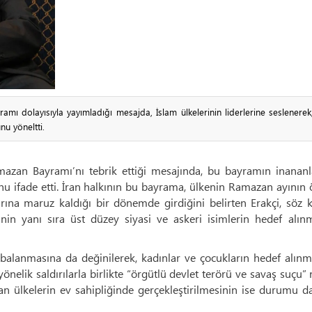
amı dolayısıyla yayımladığı mesajda, İslam ülkelerinin liderlerine seslenerek
nu yöneltti.
mazan Bayramı’nı tebrik ettiği mesajında, bu bayramın inananla
unu ifade etti. İran halkının bu bayrama, ülkenin Ramazan ayının
arına maruz kaldığı bir dönemde girdiğini belirten Erakçi, söz
tesinin yanı sıra üst düzey siyasi ve askeri isimlerin hedef alın
alanmasına da değinilerek, kadınlar ve çocukların hedef alınma
önelik saldırılarla birlikte “örgütlü devlet terörü ve savaş suçu” n
man ülkelerin ev sahipliğinde gerçekleştirilmesinin ise durumu 