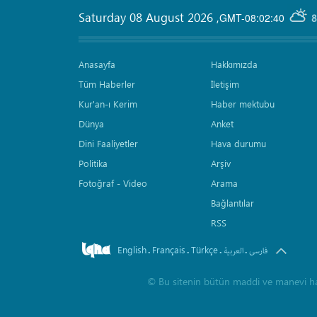
Saturday 08 August 2026
,
GMT-08:02:40
8
Anasayfa
Hakkımızda
Tüm Haberler
İletişim
Kur'an-ı Kerim
Haber mektubu
Dünya
Anket
Dini Faaliyetler
Hava durumu
Politika
Arşiv
Fotoğraf - Video
Arama
Bağlantılar
RSS
English
Français
Türkçe
.
.
.
.
فارسی
العربیة
©
Bu sitenin bütün maddi ve manevi hakla