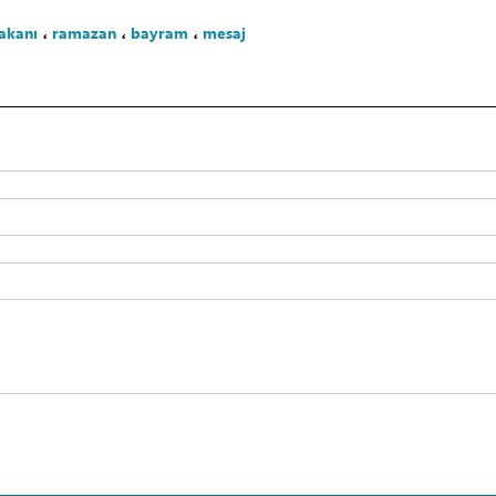
bakanı
،
ramazan
،
bayram
،
mesaj