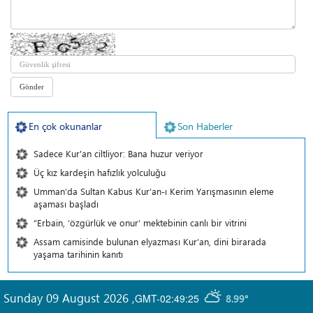
En çok okunanlar
Son Haberler
Sadece Kur'an ciltliyor: Bana huzur veriyor
Üç kız kardeşin hafızlık yolculuğu
Umman’da Sultan Kabus Kur’an-ı Kerim Yarışmasının eleme
aşaması başladı
“Erbain, ‘özgürlük ve onur’ mektebinin canlı bir vitrini
Assam camisinde bulunan elyazması Kur’an, dini birarada
yaşama tarihinin kanıtı
Sunday 09 August 2026
,
GMT-02:49:25
8.99°