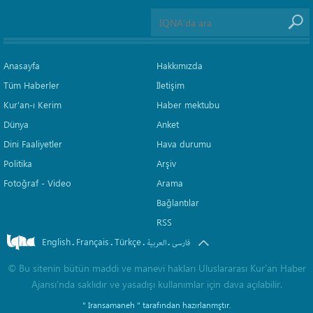
Anasayfa
Hakkımızda
Tüm Haberler
İletişim
Kur'an-ı Kerim
Haber mektubu
Dünya
Anket
Dini Faaliyetler
Hava durumu
Politika
Arşiv
Fotoğraf - Video
Arama
Bağlantılar
RSS
English
Français
Türkçe
.
.
.
.
فارسی
العربیة
©
Bu sitenin bütün maddi ve manevi hakları Uluslararası Kur’an Haber
Ajansı’nda saklıdır ve yasadışı kullanımlar için dava açılabilir.
" Iransamaneh "
tarafından hazırlanmştır.