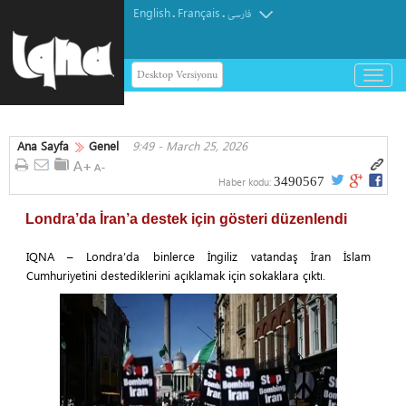
English
Français
.
.
فارسی
Desktop Versiyonu
باز
و
بسته
کردن
Ana Sayfa
Genel
9:49 - March 25, 2026
منو
3490567
Haber kodu:
Londra’da İran’a destek için gösteri düzenlendi
IQNA – Londra’da binlerce İngiliz vatandaş İran İslam
Cumhuriyetini destediklerini açıklamak için sokaklara çıktı.