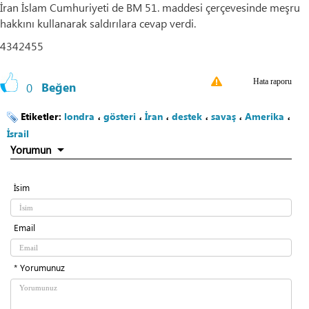
İran İslam Cumhuriyeti de BM 51. maddesi çerçevesinde meşru
hakkını kullanarak saldırılara cevap verdi.
4342455
Hata raporu
0
Beğen
Etiketler:
londra
،
gösteri
،
İran
،
destek
،
savaş
،
Amerika
،
İsrail
Yorumun
İsim
Email
* Yorumunuz