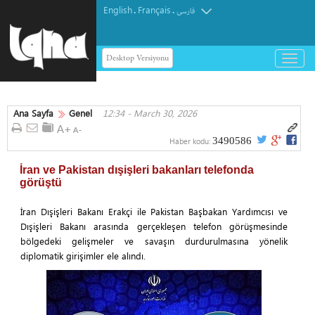
English
Français
.
.
فارسی
Desktop Versiyonu
باز
و
بسته
کردن
Ana Sayfa
Genel
12:34 - March 30, 2026
منو
3490586
Haber kodu:
İran ve Pakistan dışişleri bakanları telefonda
görüştü
İran Dışişleri Bakanı Erakçi ile Pakistan Başbakan Yardımcısı ve
Dışişleri Bakanı arasında gerçekleşen telefon görüşmesinde
bölgedeki gelişmeler ve savaşın durdurulmasına yönelik
diplomatik girişimler ele alındı.