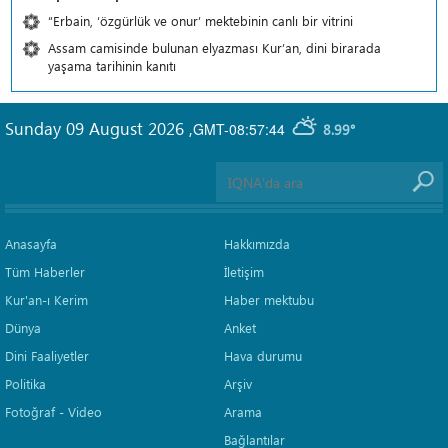
“Erbain, ‘özgürlük ve onur’ mektebinin canlı bir vitrini
Assam camisinde bulunan elyazması Kur’an, dini birarada
yaşama tarihinin kanıtı
Sunday 09 August 2026
,
GMT-08:57:44
8.99°
Anasayfa
Hakkımızda
Tüm Haberler
İletişim
Kur'an-ı Kerim
Haber mektubu
Dünya
Anket
Dini Faaliyetler
Hava durumu
Politika
Arşiv
Fotoğraf - Video
Arama
Bağlantılar