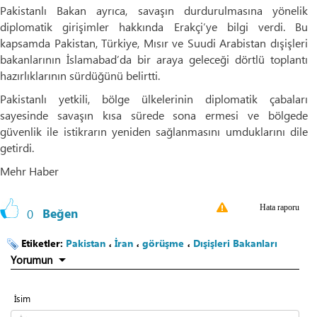
Pakistanlı Bakan ayrıca, savaşın durdurulmasına yönelik
diplomatik girişimler hakkında Erakçi’ye bilgi verdi. Bu
kapsamda Pakistan, Türkiye, Mısır ve Suudi Arabistan dışişleri
bakanlarının İslamabad’da bir araya geleceği dörtlü toplantı
hazırlıklarının sürdüğünü belirtti.
Pakistanlı yetkili, bölge ülkelerinin diplomatik çabaları
sayesinde savaşın kısa sürede sona ermesi ve bölgede
güvenlik ile istikrarın yeniden sağlanmasını umduklarını dile
getirdi.
Mehr Haber
Hata raporu
0
Beğen
Etiketler:
Pakistan
،
İran
،
görüşme
،
Dışişleri Bakanları
Yorumun
İsim