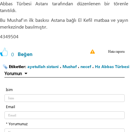
Abbas Türbesi Astanı tarafından düzenlenen bir törenle
tanıtıldı.
Bu Mushaf’ın ilk baskısı Astana bağlı El Kefil matbaa ve yayın
merkezinde basılmıştır.
4349504
Hata raporu
0
Beğen
Etiketler:
ayetullah sistani
،
Mushaf
،
necef
،
Hz Abbas Türbesi
Yorumun
İsim
Email
* Yorumunuz