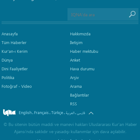
Anasayfa
Hakkımızda
Tüm Haberler
İletişim
Kur'an-ı Kerim
Haber mektubu
Dünya
Anket
Dini Faaliyetler
Hava durumu
Politika
Arşiv
Fotoğraf - Video
Arama
Bağlantılar
RSS
English
Français
Türkçe
.
.
.
.
فارسی
العربیة
©
Bu sitenin bütün maddi ve manevi hakları Uluslararası Kur’an Haber
Ajansı’nda saklıdır ve yasadışı kullanımlar için dava açılabilir.