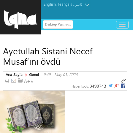
English
Français
.
.
فارسی
Desktop Versiyonu
باز
و
بسته
کردن
Ayetullah Sistani Necef
منو
Musaf’ını övdü
Ana Sayfa
Genel
9:49 - May 01, 2026
3490743
Haber kodu: