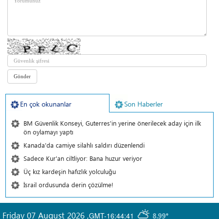
En çok okunanlar
Son Haberler
BM Güvenlik Konseyi, Guterres'in yerine önerilecek aday için ilk
ön oylamayı yaptı
Kanada'da camiye silahlı saldırı düzenlendi
Sadece Kur'an ciltliyor: Bana huzur veriyor
Üç kız kardeşin hafızlık yolculuğu
İsrail ordusunda derin çözülme!
Friday 07 August 2026
,
GMT-16:44:41
8.99°