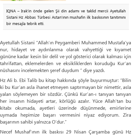
IQNA – Irak’in önde gelen Şii din adamı ve taklid mercii Ayetullah
Sistani Hz Abbas Türbesi Astan’ının mushafın ilk baskısının tanıtımını
bir mesajla tebrik etti.
Ayetullah Sistani “Allah’ın Peygamberi Muhammed Mustafa’ya
nur, hidayet ve aydınlanma olarak vahyettiği ve kıyamet
gününe kadar kesin bir delil ve yol gösterici olarak kalması için
tahrifattan, eklemelerden ve eksikliklerden koruduğu Kur’an
nüshasını incelemekten şeref duydum “ diye yazdı.
Hz Ali b. Ebi Talib bu kitap hakkında şöyle buyurmuştur: “Bilin
ki bu Kur’an asla ihanet etmeyen saptırmayan bir nimettir, asla
yalan söylemeyen bir sözdür. Çünkü Kur’an-ı tanıyan tanıyan
her insanın hidayeti artar, körlüğü azalır. Yüce Allah’tan bu
kitabı okumada, ayetleri üzerinde düşünmede, emirlerine
uymada hepimize başarı vermesini niyaz ediyorum. Zira
başarının sahibi yalnızca O’dur.”
Necef Mushaf’ının ilk baskısı 29 Nisan Çarşamba günü Hz