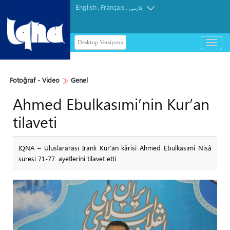
English
Français
.
.
فارسی
Desktop Versiyonu
باز
و
بسته
کردن
Fotoğraf - Video
Genel
منو
Ahmed Ebulkasımi’nin Kur’an
tilaveti
IQNA – Uluslararası İranlı Kur’an kârisi Ahmed Ebulkasımi Nisâ
suresi 71-77. ayetlerini tilavet etti.