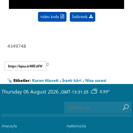
video kodu
İndirmek
4349748
https://iqna.ir/60Ee6W
Etiketler:
Kuran tilaveti
،
İranlı kâri
،
Nisa suresi
Thursday 06 August 2026
,
GMT-13:31:25
8.99°
Anasayfa
Hakkımızda