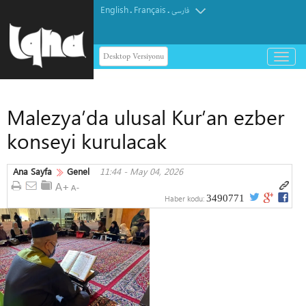
English
Français
.
.
فارسی
Desktop Versiyonu
باز
و
بسته
کردن
Malezya’da ulusal Kur’an ezber
منو
konseyi kurulacak
Ana Sayfa
Genel
11:44 - May 04, 2026
3490771
Haber kodu: