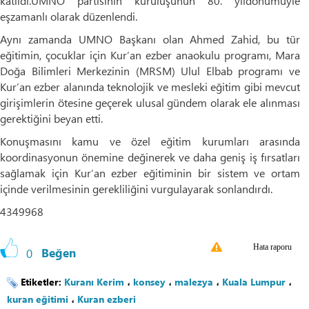
katıldı.UMNO partisinin kuruluşunun 80. yıldönümüyle
eşzamanlı olarak düzenlendi.
Aynı zamanda UMNO Başkanı olan Ahmed Zahid, bu tür
eğitimin, çocuklar için Kur’an ezber anaokulu programı, Mara
Doğa Bilimleri Merkezinin (MRSM) Ulul Elbab programı ve
Kur’an ezber alanında teknolojik ve mesleki eğitim gibi mevcut
girişimlerin ötesine geçerek ulusal gündem olarak ele alınması
gerektiğini beyan etti.
Konuşmasını kamu ve özel eğitim kurumları arasında
koordinasyonun önemine değinerek ve daha geniş iş fırsatları
sağlamak için Kur’an ezber eğitiminin bir sistem ve ortam
içinde verilmesinin gerekliliğini vurgulayarak sonlandırdı.
4349968
Hata raporu
0
Beğen
Etiketler:
Kuranı Kerim
،
konsey
،
malezya
،
Kuala Lumpur
،
kuran eğitimi
،
Kuran ezberi