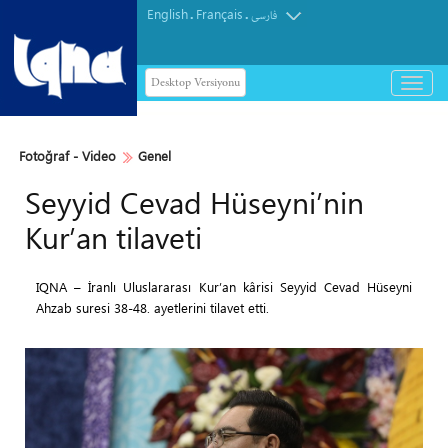
English
Français
.
.
فارسی
Desktop Versiyonu
باز
و
بسته
کردن
Fotoğraf - Video
Genel
منو
Seyyid Cevad Hüseyni’nin
Kur’an tilaveti
IQNA – İranlı Uluslararası Kur’an kârisi Seyyid Cevad Hüseyni
Ahzab suresi 38-48. ayetlerini tilavet etti.