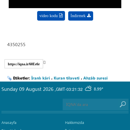
video kodu
İndirmek
4350255
https://iqna.ir/60Ee6r
Etiketler:
İranlı kâri
،
Kuran tilaveti
،
Ahzâb suresi
Sunday 09 August 2026
,
GMT-03:21:32
8.99°
Anasayfa
Hakkımızda