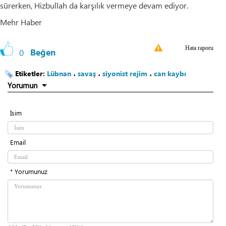
sürerken, Hizbullah da karşılık vermeye devam ediyor.
Mehr Haber
Hata raporu
0
Beğen
Etiketler:
Lübnan
،
savaş
،
siyonist rejim
،
can kaybı
Yorumun
İsim
Email
* Yorumunuz