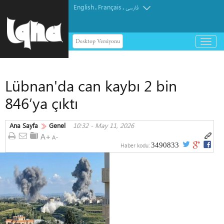
English
Français
.
.
فارسی
Desktop Versiyonu
باز
و
بسته
کردن
Lübnan'da can kaybı 2 bin
منو
846’ya çıktı
Ana Sayfa
Genel
10:32 - May 11, 2026
3490833
Haber kodu: