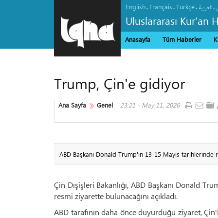
English
Français
Türkçe
.
.
.
.
العربیة
Uluslararası Kur’an 
Anasayfa
Tüm Haberler
K
Trump, Çin'e gidiyor
Ana Sayfa
Genel
23:21 - May 11, 2026
ABD Başkanı Donald Trump'ın 13-15 Mayıs tarihlerinde res
Çin Dışişleri Bakanlığı, ABD Başkanı Donald Trum
resmi ziyarette bulunacağını açıkladı.
ABD tarafının daha önce duyurduğu ziyaret, Çin'