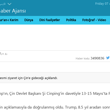
فارسی
Haber Ajansı
ur'an-ı Kerim
Dünya
Dini Faaliyetler
Politika
Fotoğraf - Video
3490836
Haber kodu:
mi ziyaret için Çin'e gideceği açıklandı.
p'ın, Çin Devlet Başkanı Şi Cinping'in davetiyle 13-15 Mayıs'ta 
in açıklamasıyla da doğrulanmış oldu. Trump, 8.5 yıl aradan sonr