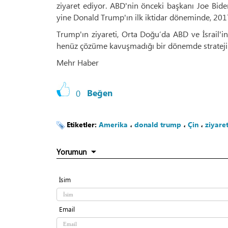
ziyaret ediyor. ABD'nin önceki başkanı Joe Bide
yine Donald Trump'ın ilk iktidar döneminde, 2017
Trump'ın ziyareti, Orta Doğu’da ABD ve İsrail'in
henüz çözüme kavuşmadığı bir dönemde strateji
Mehr Haber
0
Beğen
Etiketler:
Amerika
،
donald trump
،
Çin
،
ziyare
Yorumun
İsim
Email