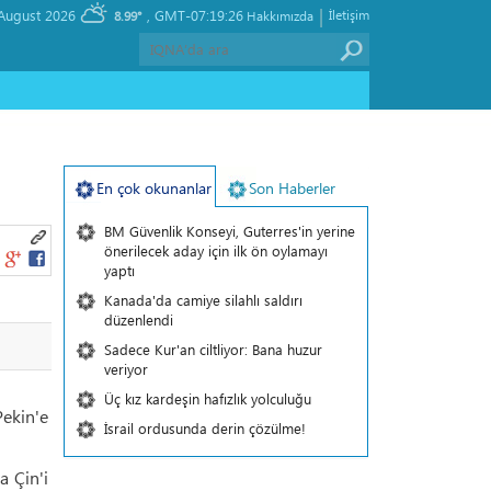
|
, Friday 07 August 2026
GMT-07:19:26
İletişim
8.99°
Hakkımızda
En çok okunanlar
Son Haberler
BM Güvenlik Konseyi, Guterres'in yerine
önerilecek aday için ilk ön oylamayı
yaptı
Kanada'da camiye silahlı saldırı
düzenlendi
Sadece Kur'an ciltliyor: Bana huzur
veriyor
Üç kız kardeşin hafızlık yolculuğu
Pekin'e
İsrail ordusunda derin çözülme!
a Çin'i