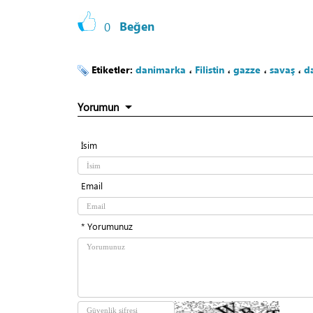
0
Beğen
Etiketler:
danimarka
،
Filistin
،
gazze
،
savaş
،
d
Yorumun
İsim
Email
* Yorumunuz