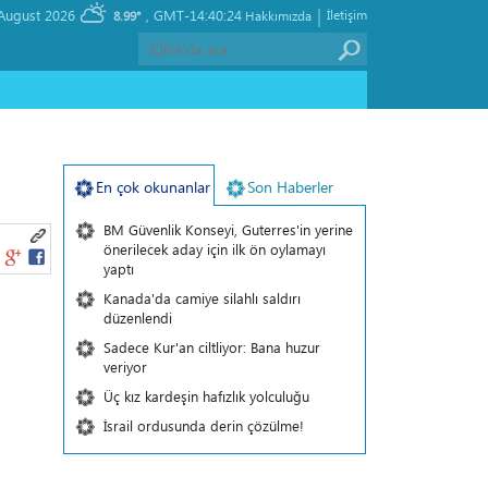
|
, Friday 07 August 2026
GMT-14:40:24
İletişim
8.99°
Hakkımızda
En çok okunanlar
Son Haberler
BM Güvenlik Konseyi, Guterres'in yerine
önerilecek aday için ilk ön oylamayı
yaptı
Kanada'da camiye silahlı saldırı
düzenlendi
Sadece Kur'an ciltliyor: Bana huzur
veriyor
Üç kız kardeşin hafızlık yolculuğu
İsrail ordusunda derin çözülme!