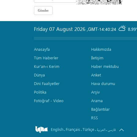
Friday 07 August 2026
,
GMT-14:40:24
8.99
Anasayfa
Hakkımızda
Tüm Haberler
İletişim
Kur'an-ı Kerim
Haber mektubu
Dünya
Anket
Dini Faaliyetler
Hava durumu
Politika
Arşiv
Fotoğraf - Video
Arama
Bağlantılar
RSS
English
Français
Türkçe
.
.
.
.
فارسی
العربیة