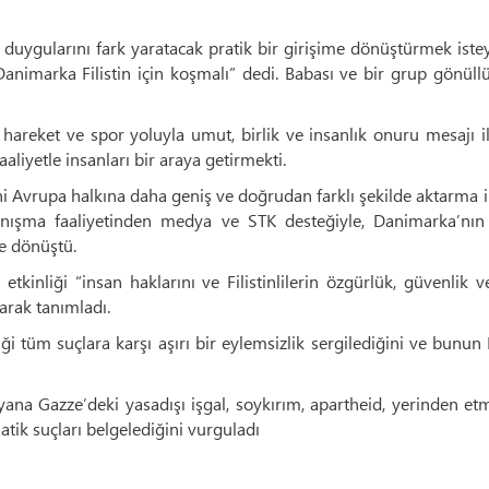
e duygularını fark yaratacak pratik bir girişime dönüştürmek ist
animarka Filistin için koşmalı” dedi. Babası ve bir grup gönül
k hareket ve spor yoluyla umut, birlik ve insanlık onuru mesajı 
aliyetle insanları bir araya getirmekti.
ni Avrupa halkına daha geniş ve doğrudan farklı şekilde aktarma i
anışma faaliyetinden medya ve STK desteğiyle, Danimarka’nın ç
ğe dönüştü.
inliği “insan haklarını ve Filistinlilerin özgürlük, güvenlik 
arak tanımladı.
iği tüm suçlara karşı aşırı bir eylemsizlik sergilediğini ve bunun F
ana Gazze’deki yasadışı işgal, soykırım, apartheid, yerinden et
ematik suçları belgelediğini vurguladı