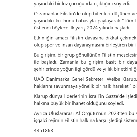
yaşındaki bir kız çocuğundan çıktığını söyledi.
O zamanlar Filistin’de olup bitenleri düşünen v
yaşındaki kız bunu babasıyla paylaşarak “Tüm D
üstlendi böylece ilk yarış 2024 yılında başladı.
Etkinliğin amacı Filistin davasına dikkat çekme
olup spor ve insan dayanışmasını birleştiren bir fa
Bu girişim, bir grup gönüllünün Filistin meselesi
ile başladı. Zamanla bu girişim basit bir day
şehirlerinde yoğun ilgi gördü ve yıllık bir etkinli
UAÖ Danimarka Genel Sekreteri Weibe Klarup, etk
haklarını savunmaya yönelik bir halk hareketi” ol
Klarup dünya liderlerinin İsrail’in Gazze’de işled
halkına büyük bir ihanet olduğunu söyledi.
Ayrıca Uluslararası Af Örgütü’nün 2023’ten bu y
işgalci rejimin Filistin halkına karşı işlediği sist
4351868