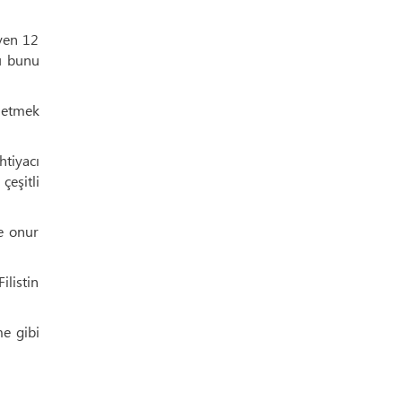
eyen 12
lü bunu
iletmek
htiyacı
eşitli
ve onur
ilistin
me gibi