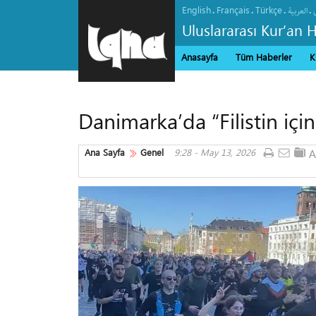
English
Français
Türkçe
.
.
.
.
العربیة
Uluslararası Kur’an 
Anasayfa
Tüm Haberler
K
Danimarka’da “Filistin için
Ana Sayfa
Genel
9:28 - May 13, 2026