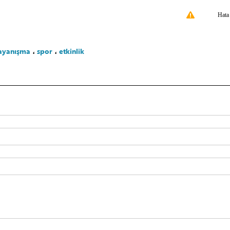
Hata
ayanışma
،
spor
،
etkinlik