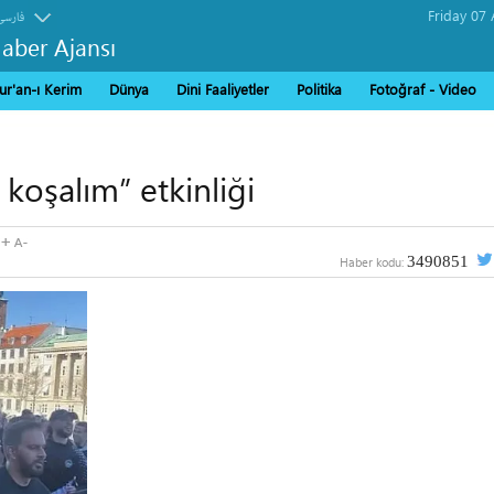
فارسی
Haber Ajansı
ur'an-ı Kerim
Dünya
Dini Faaliyetler
Politika
Fotoğraf - Video
 koşalım” etkinliği
3490851
Haber kodu: