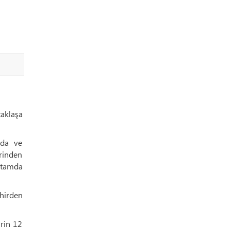
aklaşa
nda ve
erinden
ortamda
hirden
rin 12