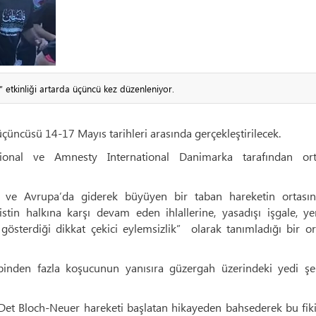
” etkinliği artarda üçüncü kez düzenleniyor.
 üçüncüsü 14-17 Mayıs tarihleri arasında gerçekleştirilecek.
ational ve Amnesty International Danimarka tarafından ort
yen ve Avrupa’da giderek büyüyen bir taban hareketin ortası
ilistin halkına karşı devam eden ihlallerine, yasadışı işgale, y
 gösterdiği dikkat çekici eylemsizlik” olarak tanımladığı bir 
binden fazla koşucunun yanısıra güzergah üzerindeki yedi şe
Det Bloch-Neuer hareketi başlatan hikayeden bahsederek bu fiki