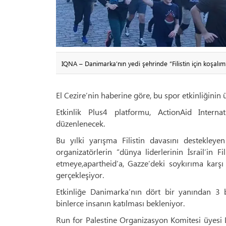
IQNA – Danimarka’nın yedi şehrinde “Filistin için koşalım
El Cezire’nin haberine göre, bu spor etkinliğinin
Etkinlik Plus4 platformu, ActionAid Intern
düzenlenecek.
Bu yılki yarışma Filistin davasını destekle
organizatörlerin “dünya liderlerinin İsrail’in F
etmeye,apartheid’a, Gazze’deki soykırıma karşı
gerçekleşiyor.
Etkinliğe Danimarka’nın dört bir yanından 3 
binlerce insanın katılması bekleniyor.
Run for Palestine Organizasyon Komitesi üyesi 