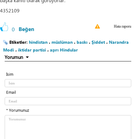
başka kanıtı olarak görüyorlar.
4352109
Hata raporu
0
Beğen
Etiketler:
hindistan
،
müslüman
،
baskı
،
Şiddet
،
Narandra
Modi
،
iktidar partisi
،
aşırı Hindular
Yorumun
İsim
Email
* Yorumunuz