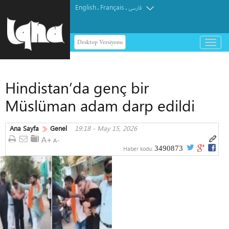
English
Français
.
.
فارسی
Desktop Versiyonu
باز
و
بسته
کردن
Hindistan’da genç bir
منو
Müslüman adam darp edildi
Ana Sayfa
Genel
19:18 - May 15, 2026
3490873
Haber kodu: