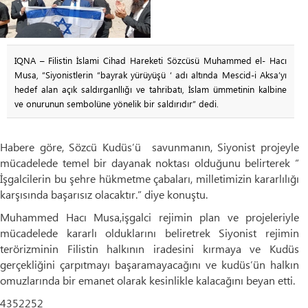
IQNA – Filistin İslami Cihad Hareketi Sözcüsü Muhammed el- Hacı
Musa, “Siyonistlerin “bayrak yürüyüşü ‘ adı altında Mescid-i Aksa’yı
hedef alan açık saldırganllığı ve tahribatı, İslam ümmetinin kalbine
ve onurunun sembolüne yönelik bir saldırıdır” dedi.
Habere göre, Sözcü Kudüs’ü savunmanın, Siyonist projeyle
mücadelede temel bir dayanak noktası olduğunu belirterek “
İşgalcilerin bu şehre hükmetme çabaları, milletimizin kararlılığı
karşısında başarısız olacaktır.” diye konuştu.
Muhammed Hacı Musa,işgalci rejimin plan ve projeleriyle
mücadelede kararlı olduklarını beliretrek Siyonist rejimin
terörizminin Filistin halkının iradesini kırmaya ve Kudüs
gerçekliğini çarpıtmayı başaramayacağını ve kudüs’ün halkın
omuzlarında bir emanet olarak kesinlikle kalacağını beyan etti.
4352252