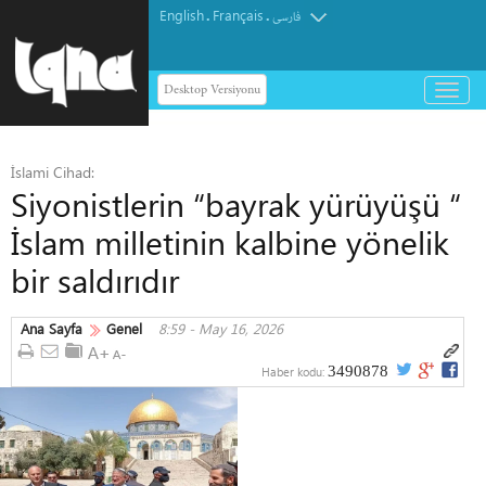
English
Français
.
.
فارسی
Desktop Versiyonu
باز
و
بسته
کردن
İslami Cihad:
منو
Siyonistlerin “bayrak yürüyüşü “
İslam milletinin kalbine yönelik
bir saldırıdır
Ana Sayfa
Genel
8:59 - May 16, 2026
3490878
Haber kodu: