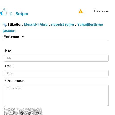
Hata raporu
0
Beğen
Etiketler:
Mescid-i Aksa
،
siyonist rejim
،
Yahudileştirme
planları
Yorumun
İsim
Email
* Yorumunuz