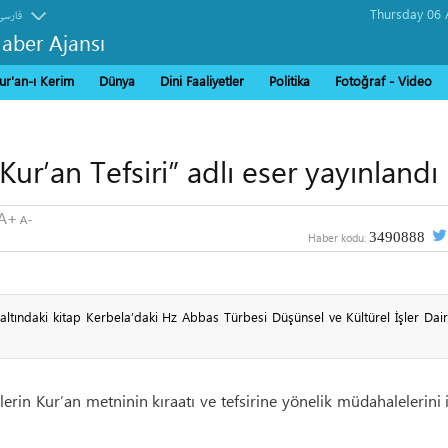
فارسی
Haber Ajansı
ur'an-ı Kerim
Dünya
Dini Faaliyetler
Politika
Fotoğraf - Video
Kur’an Tefsiri” adlı eser yayınlandı
3490888
Haber kodu:
 altındaki kitap Kerbela’daki Hz Abbas Türbesi Düşünsel ve Kültürel İşler Dair
tlerin Kur’an metninin kıraatı ve tefsirine yönelik müdahalelerini 