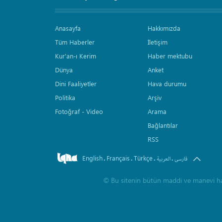
Anasayfa
Hakkımızda
Tüm Haberler
İletişim
Kur'an-ı Kerim
Haber mektubu
Dünya
Anket
Dini Faaliyetler
Hava durumu
Politika
Arşiv
Fotoğraf - Video
Arama
Bağlantılar
RSS
English
Français
Türkçe
.
.
.
.
فارسی
العربیة
©
Bu sitenin bütün maddi ve manevi hakla