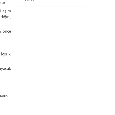
tır.
d Haşim
dığını,
a önce
içerik,
ruyacak
 raporu