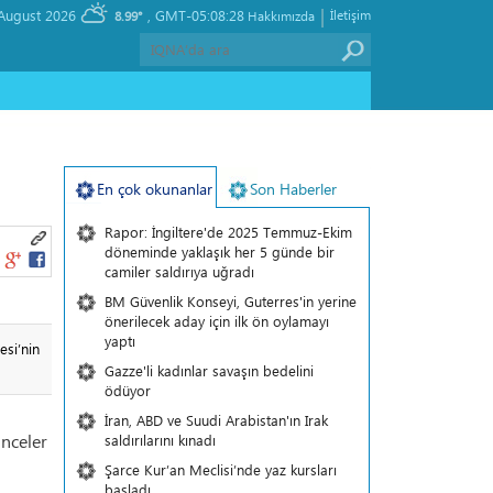
|
, Thursday 06 August 2026
GMT-05:08:28
İletişim
8.99°
Hakkımızda
En çok okunanlar
Son Haberler
Rapor: İngiltere'de 2025 Temmuz-Ekim
döneminde yaklaşık her 5 günde bir
camiler saldırıya uğradı
BM Güvenlik Konseyi, Guterres'in yerine
önerilecek aday için ilk ön oylamayı
yaptı
esi’nin
Gazze'li kadınlar savaşın bedelini
ödüyor
İran, ABD ve Suudi Arabistan'ın Irak
inceler
saldırılarını kınadı
Şarce Kur’an Meclisi’nde yaz kursları
başladı