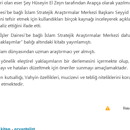
i olan eser Şey Hüseyin El Zeyn tarafından Arapça olarak yazılmış
resi’be bağlı İslam Stratejik Araştırmalar Merkezi Başkanı Seyyi
ni tefsir etmek için kullandıkları birçok kaynağı inceleyerek açıkla
liz ettiğini ifade etti.
şler Dairesi’be bağlı İslam Stratejik Araştırmalar Merkezi dah
aklaşımlar” balığı altındaki kitabı yayınlamıştı.
lam dünyasından uzman araştırmacı yer almıştı.
yönelik eleştirel yaklaşımların bir derlemesini içermekte olup, 
mayı ve hataları düzeltmek için öneriler sunmayı amaçlamaktadır.
n kutsallığı, Vahyin özellikleri, mucizevi ve tebliğ niteliklerini ko
 etmektedir.
Hata
،
kitap
،
oryantalist