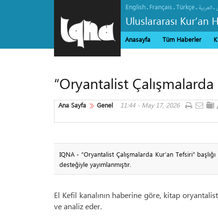
English
Français
Türkçe
.
.
.
.
العربیة
Uluslararası Kur’an 
Anasayfa
Tüm Haberler
K
“Oryantalist Çalışmalarda 
Ana Sayfa
Genel
11:44 - May 17, 2026
IQNA - “Oryantalist Çalışmalarda Kur’an Tefsiri” başlığı
desteğiyle yayımlanmıştır.
El Kefil kanalının haberine göre, kitap oryantalis
ve analiz eder.