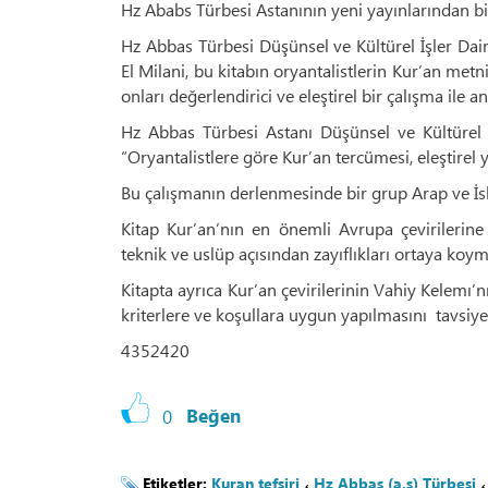
Hz Ababs Türbesi Astanının yeni yayınlarından bir
Hz Abbas Türbesi Düşünsel ve Kültürel İşler Dai
El Milani, bu kitabın oryantalistlerin Kur’an metni
onları değerlendirici ve eleştirel bir çalışma ile ana
Hz Abbas Türbesi Astanı Düşünsel ve Kültürel İ
“Oryantalistlere göre Kur’an tercümesi, eleştirel y
Bu çalışmanın derlenmesinde bir grup Arap ve İs
Kitap Kur’an’nın en önemli Avrupa çevirilerine 
teknik ve uslüp açısından zayıflıkları ortaya koy
Kitapta ayrıca Kur’an çevirilerinin Vahiy Kelemı’nı
kriterlere ve koşullara uygun yapılmasını tavsiye
4352420
0
Beğen
Etiketler:
Kuran tefsiri
،
Hz Abbas (a.s) Türbesi