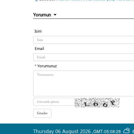
Yorumun
İsim
Email
* Yorumunuz
Thursday 06 August 2026
,
GMT-05:08:28