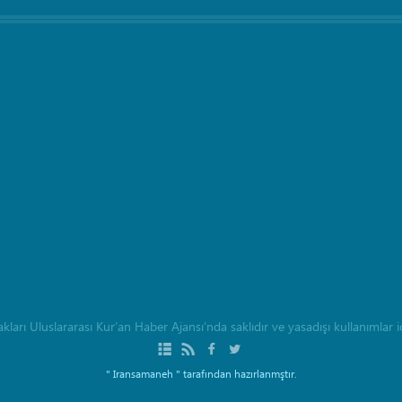
rı Uluslararası Kur’an Haber Ajansı’nda saklıdır ve yasadışı kullanımlar içi
" Iransamaneh "
tarafından hazırlanmştır.